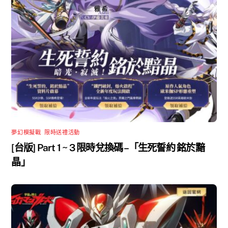
夢幻模擬戰
,
限時送禮活動
[台版] Part 1 ~ 3 限時兌換碼 –「生死誓約 銘於黯
晶」