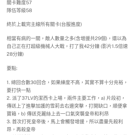
關卡難度57
隊伍等級58
終於上載完主線所有關卡(台服進度)
相當有病的一關，敵人數量之多(含增援共29個)，還以為
自己正在打超級機械人大戰，打了我42分鐘 (影片1.5倍速
28分鐘)
要點:
1. 總回合數30回合，如果練度不高，其實不算十分充裕，
要打快一點
2. 派了37LV的潔西卡上場，兩件主要工作，a) 片段初，
傳送上了進擊加護的雪莉去右邊突擊，打開缺口，順便拿
寶箱，b) 傳送克麗絲上去一口氣突襲皇帝和利昂
3. 首次打死皇帝後，馬上會觸發增援，所以盡量先殺利
昂，再殺皇帝