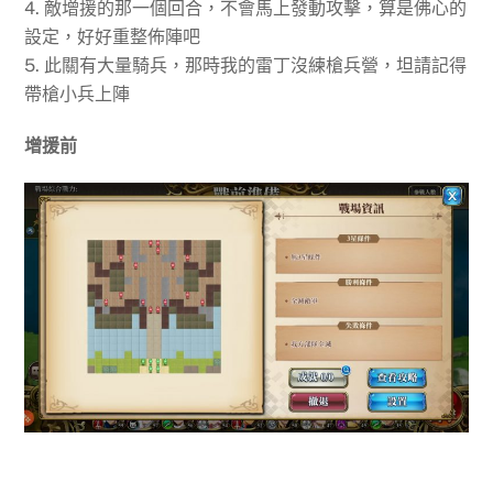
4. 敵增援的那一個回合，不會馬上發動攻擊，算是佛心的
設定，好好重整佈陣吧
5. 此關有大量騎兵，那時我的雷丁沒練槍兵營，坦請記得
帶槍小兵上陣
增援前