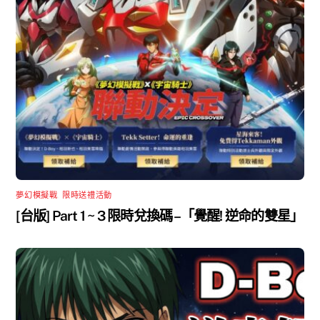
夢幻模擬戰
,
限時送禮活動
[台版] Part 1 ~ 3 限時兌換碼 –「覺醒! 逆命的雙星」