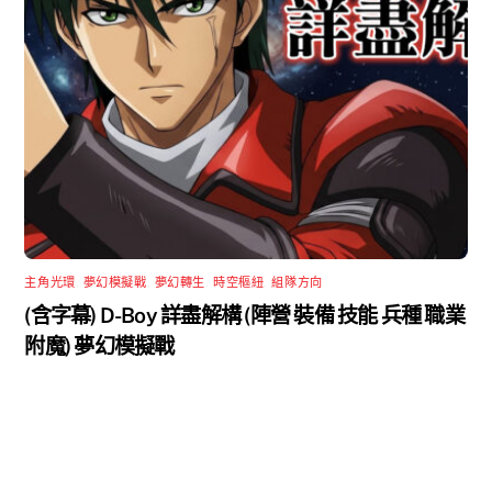
主角光環
,
夢幻模擬戰
,
夢幻轉生
,
時空樞紐
,
組隊方向
(含字幕) D-Boy 詳盡解構 (陣營 裝備 技能 兵種 職業
附魔) 夢幻模擬戰