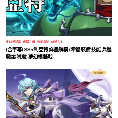
夢幻模擬戰
,
帝國之輝
,
流星直擊
,
組隊方向
(含字幕) SSR利亞特 詳盡解構 (陣營 裝備 技能 兵種
職業 附魔) 夢幻模擬戰