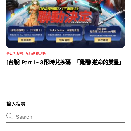
夢幻模擬戰
,
限時送禮活動
[台版] Part 1 ~ 3 限時兌換碼 –「覺醒! 逆命的雙星」
輸入搜尋