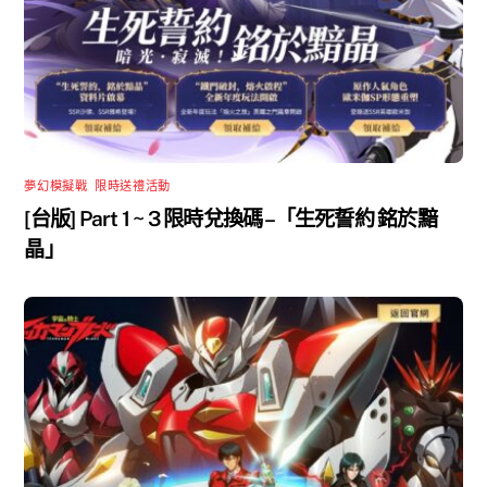
夢幻模擬戰
,
限時送禮活動
[台版] Part 1 ~ 3 限時兌換碼 –「生死誓約 銘於黯
晶」