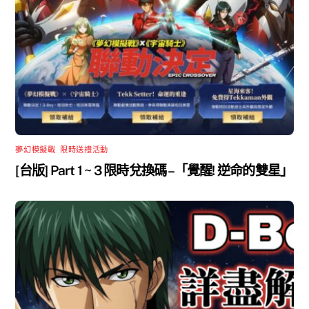
夢幻模擬戰
,
限時送禮活動
[台版] Part 1 ~ 3 限時兌換碼 –「覺醒! 逆命的雙星」