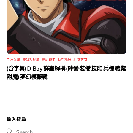
主角光環
,
夢幻模擬戰
,
夢幻轉生
,
時空樞紐
,
組隊方向
(含字幕) D-Boy 詳盡解構 (陣營 裝備 技能 兵種 職業
附魔) 夢幻模擬戰
輸入搜尋