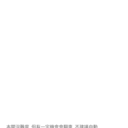
本關沒難度, 但有一定機會會翻車, 不建議自動