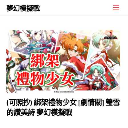
Skip
Men
夢幻模擬戰
to
content
(可照抄) 綁架禮物少女 [劇情關] 瑩雪
的讚美詩 夢幻模擬戰