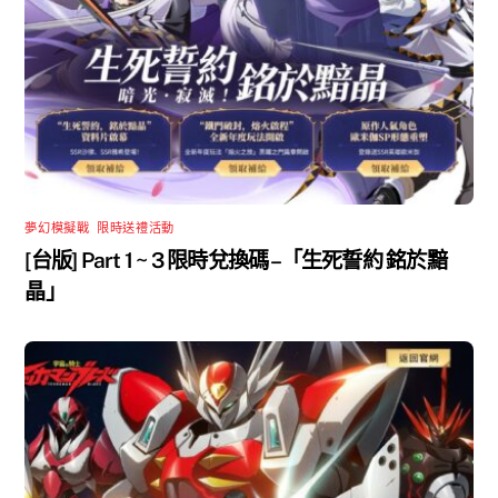
夢幻模擬戰
,
限時送禮活動
[台版] Part 1 ~ 3 限時兌換碼 –「生死誓約 銘於黯
晶」