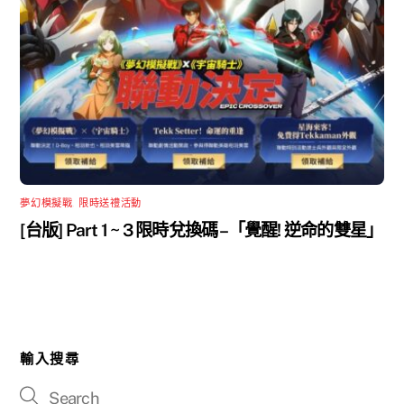
夢幻模擬戰
,
限時送禮活動
[台版] Part 1 ~ 3 限時兌換碼 –「覺醒! 逆命的雙星」
輸入搜尋