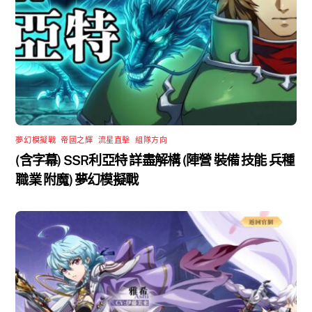
夢幻模擬戰
,
帝國之輝
,
流星直擊
,
組隊方向
(含字幕) SSR利亞特 詳盡解構 (陣營 裝備 技能 兵種
職業 附魔) 夢幻模擬戰