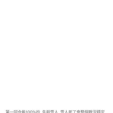
第一回合能100%抄, 先殺雪人, 雪人死了會整個戰況穩定