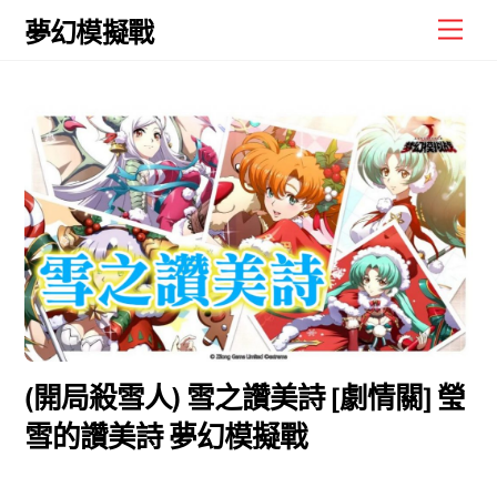
Skip
Men
夢幻模擬戰
to
content
(開局殺雪人) 雪之讚美詩 [劇情關] 瑩
雪的讚美詩 夢幻模擬戰