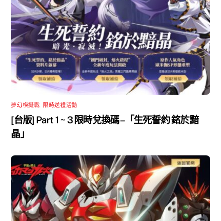
夢幻模擬戰
,
限時送禮活動
[台版] Part 1 ~ 3 限時兌換碼 –「生死誓約 銘於黯
晶」