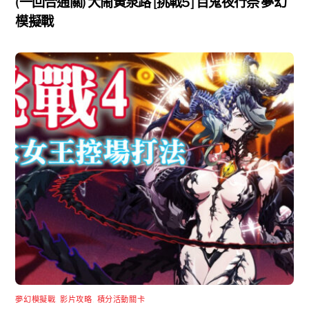
(一回合通關) 大鬧黃泉路 [挑戰5] 百鬼夜行祭 夢幻
模擬戰
夢幻模擬戰
,
影片攻略
,
積分活動關卡