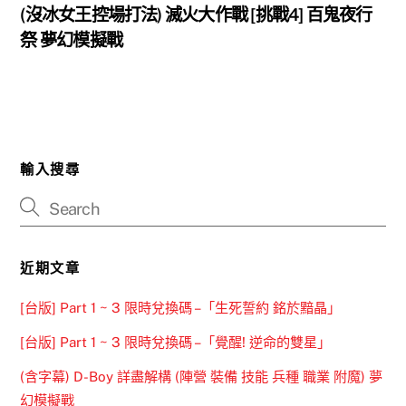
(沒冰女王控場打法) 滅火大作戰 [挑戰4] 百鬼夜行
祭 夢幻模擬戰
輸入搜尋
近期文章
[台版] Part 1 ~ 3 限時兌換碼 –「生死誓約 銘於黯晶」
[台版] Part 1 ~ 3 限時兌換碼 –「覺醒! 逆命的雙星」
(含字幕) D-Boy 詳盡解構 (陣營 裝備 技能 兵種 職業 附魔) 夢
幻模擬戰