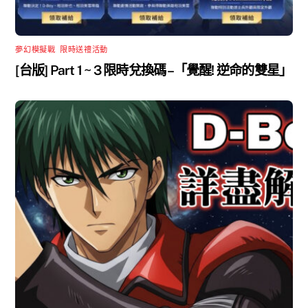
夢幻模擬戰
,
限時送禮活動
[台版] Part 1 ~ 3 限時兌換碼 –「覺醒! 逆命的雙星」