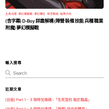
主角光環
,
夢幻模擬戰
,
夢幻轉生
,
時空樞紐
,
組隊方向
(含字幕) D-Boy 詳盡解構 (陣營 裝備 技能 兵種 職業
附魔) 夢幻模擬戰
輸入搜尋
近期文章
[台版] Part 1 ~ 3 限時兌換碼 –「生死誓約 銘於黯晶」
[台版] Part 1 ~ 3 限時兌換碼 –「覺醒! 逆命的雙星」