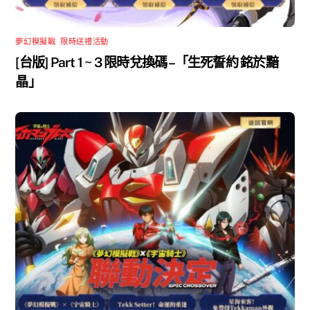
夢幻模擬戰
,
限時送禮活動
[台版] Part 1 ~ 3 限時兌換碼 –「生死誓約 銘於黯
晶」