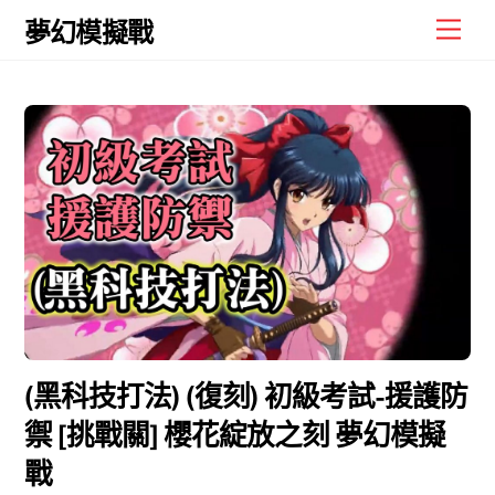
Skip
Men
夢幻模擬戰
to
content
(黑科技打法) (復刻) 初級考試-援護防
禦 [挑戰關] 櫻花綻放之刻 夢幻模擬
戰