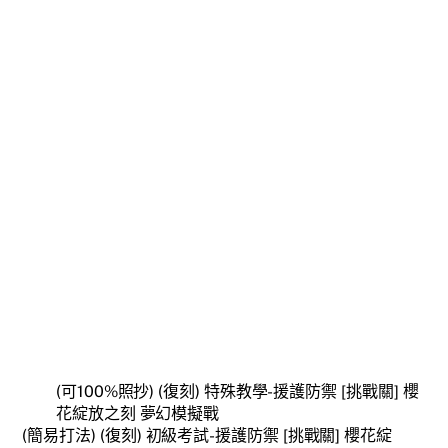
(可100%照抄) (復刻) 特殊教學-援護防禦 [挑戰關] 櫻
花綻放之刻 夢幻模擬戰
(簡易打法) (復刻) 初級考試-援護防禦 [挑戰關] 櫻花綻