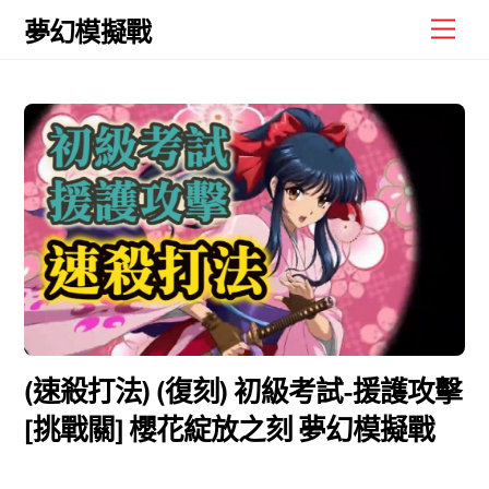
Skip
Men
夢幻模擬戰
to
content
(速殺打法) (復刻) 初級考試-援護攻擊
[挑戰關] 櫻花綻放之刻 夢幻模擬戰