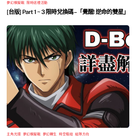
夢幻模擬戰
,
限時送禮活動
[台版] Part 1 ~ 3 限時兌換碼 –「覺醒! 逆命的雙星」
主角光環
,
夢幻模擬戰
,
夢幻轉生
,
時空樞紐
,
組隊方向