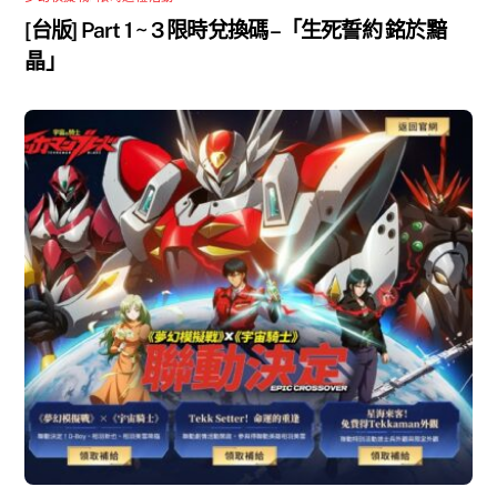
[台版] Part 1 ~ 3 限時兌換碼 –「生死誓約 銘於黯
晶」