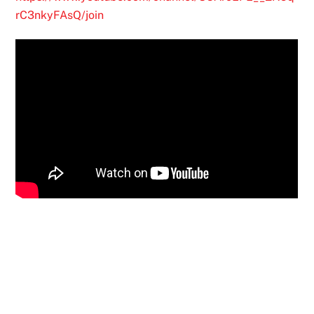
rC3nkyFAsQ/join