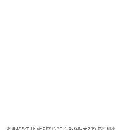
本週4S5法則: 魔法傷害-50%, 戰略陣營20%屬性加乘