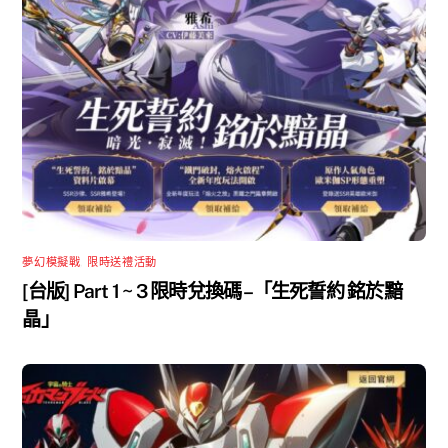
夢幻模擬戰
,
限時送禮活動
[台版] Part 1 ~ 3 限時兌換碼 –「生死誓約 銘於黯
晶」