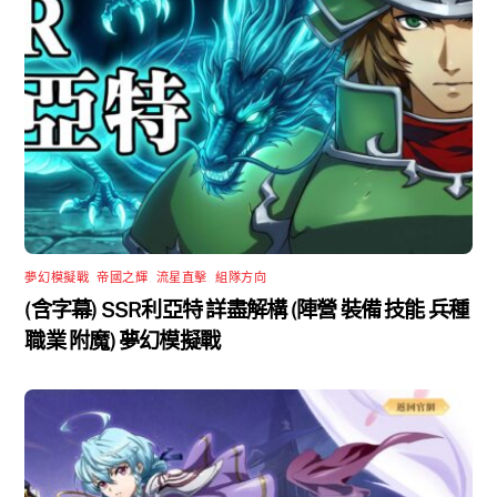
夢幻模擬戰
,
帝國之輝
,
流星直擊
,
組隊方向
(含字幕) SSR利亞特 詳盡解構 (陣營 裝備 技能 兵種
職業 附魔) 夢幻模擬戰