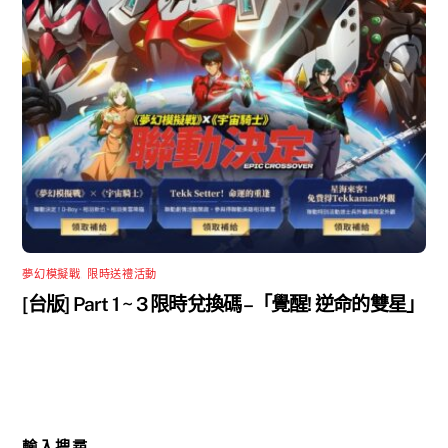
夢幻模擬戰
,
限時送禮活動
[台版] Part 1 ~ 3 限時兌換碼 –「覺醒! 逆命的雙星」
輸入搜尋