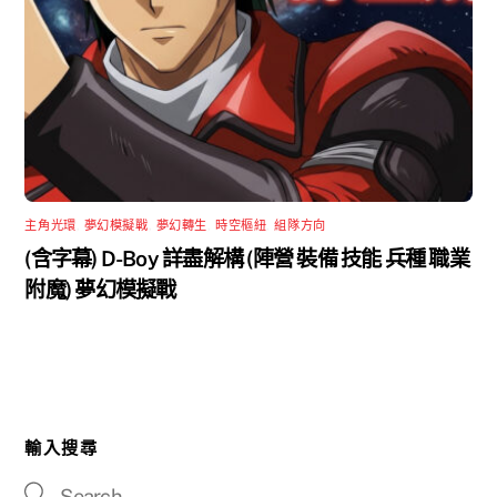
主角光環
,
夢幻模擬戰
,
夢幻轉生
,
時空樞紐
,
組隊方向
(含字幕) D-Boy 詳盡解構 (陣營 裝備 技能 兵種 職業
附魔) 夢幻模擬戰
輸入搜尋