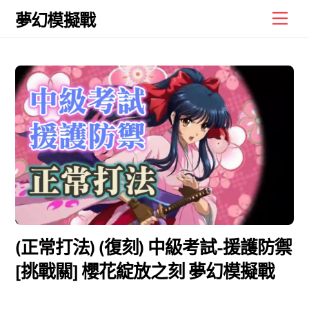
Skip
Men
夢幻模擬戰
to
content
(正常打法) (復刻) 中級考試-援護防禦
[挑戰關] 櫻花綻放之刻 夢幻模擬戰