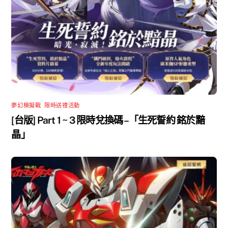
夢幻模擬戰
,
限時送禮活動
[台版] Part 1 ~ 3 限時兌換碼 –「生死誓約 銘於黯
晶」