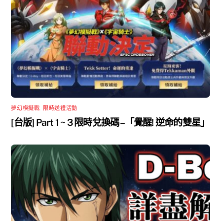
夢幻模擬戰
,
限時送禮活動
[台版] Part 1 ~ 3 限時兌換碼 –「覺醒! 逆命的雙星」