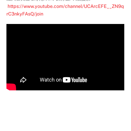
https://www.youtube.com/channel/UCArcEFE__ZN9q
rC3nkyFAsQ/join