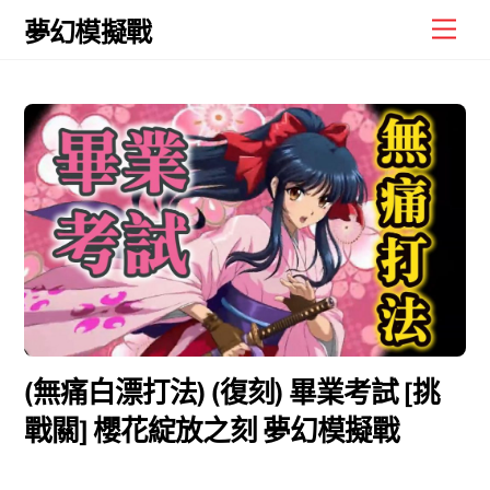
Skip
Men
夢幻模擬戰
to
content
(無痛白漂打法) (復刻) 畢業考試 [挑
戰關] 櫻花綻放之刻 夢幻模擬戰