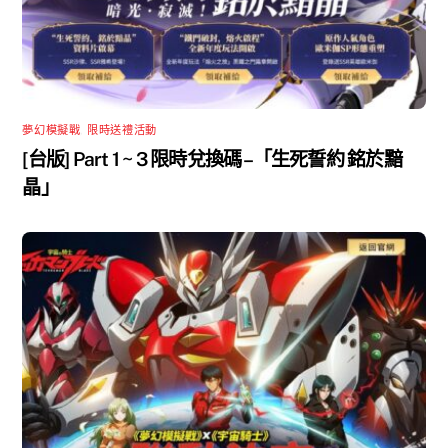
夢幻模擬戰
,
限時送禮活動
[台版] Part 1 ~ 3 限時兌換碼 –「生死誓約 銘於黯
晶」