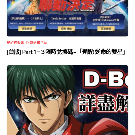
夢幻模擬戰
,
限時送禮活動
[台版] Part 1 ~ 3 限時兌換碼 –「覺醒! 逆命的雙星」