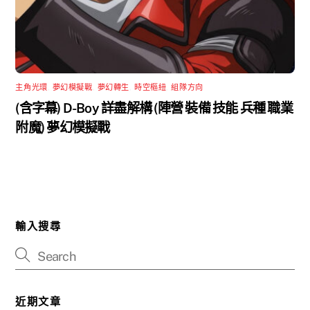
主角光環
,
夢幻模擬戰
,
夢幻轉生
,
時空樞紐
,
組隊方向
(含字幕) D-Boy 詳盡解構 (陣營 裝備 技能 兵種 職業
附魔) 夢幻模擬戰
輸入搜尋
近期文章