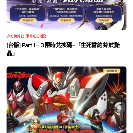
夢幻模擬戰
,
限時送禮活動
[台版] Part 1 ~ 3 限時兌換碼 –「生死誓約 銘於黯
晶」