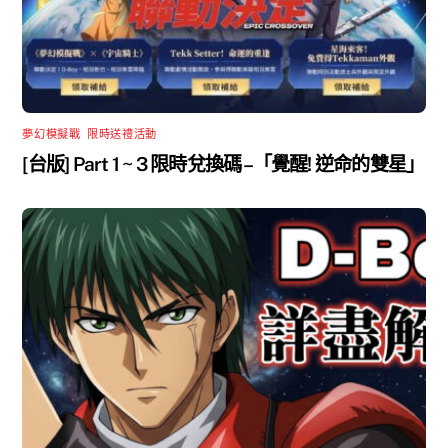
夢幻模擬戰
,
限時送禮活動
[台版] Part 1 ~ 3 限時兌換碼 –「覺醒! 逆命的雙星」