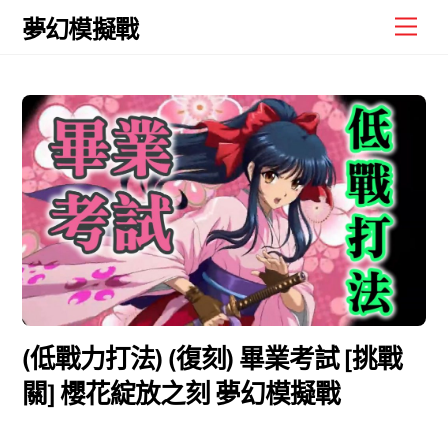
Skip
Men
夢幻模擬戰
to
content
(低戰力打法) (復刻) 畢業考試 [挑戰
關] 櫻花綻放之刻 夢幻模擬戰