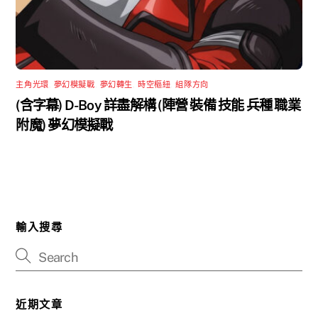
主角光環
,
夢幻模擬戰
,
夢幻轉生
,
時空樞紐
,
組隊方向
(含字幕) D-Boy 詳盡解構 (陣營 裝備 技能 兵種 職業
附魔) 夢幻模擬戰
輸入搜尋
近期文章