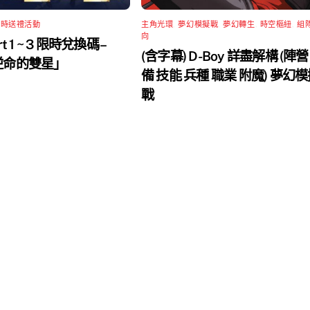
限時送禮活動
主角光環
,
夢幻模擬戰
,
夢幻轉生
,
時空樞紐
,
組
向
rt 1 ~ 3 限時兌換碼 –
(含字幕) D-Boy 詳盡解構 (陣營
 逆命的雙星」
備 技能 兵種 職業 附魔) 夢幻
戰