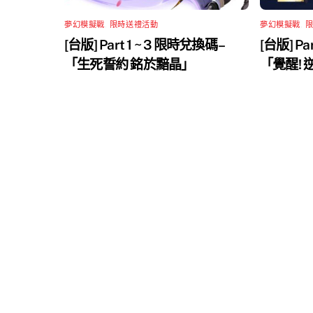
夢幻模擬戰
,
限時送禮活動
夢幻模擬戰
,
[台版] Part 1 ~ 3 限時兌換碼 –
[台版] Pa
「生死誓約 銘於黯晶」
「覺醒!