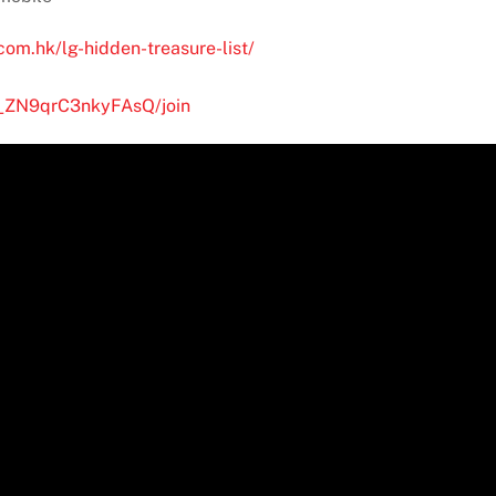
.com.hk/lg-hidden-treasure-list/
__ZN9qrC3nkyFAsQ/join