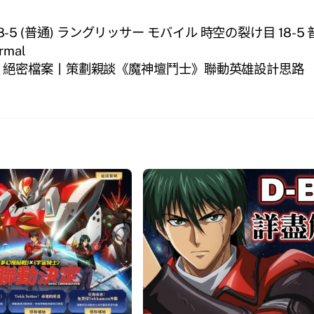
-5 (普通) ラングリッサー モバイル 時空の裂け目 18-5 
ormal
絕密檔案丨策劃親談《魔神壇鬥士》聯動英雄設計思路