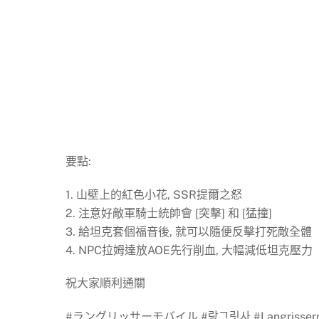
要點:
1. 山壁上的紅色小花, SSR提爾之怒
2. 注意好敵軍騎士統帥會 [突擊] 和 [猛撞]
3. 給坦克套個福音後, 就可以隨便反擊打死敵全體
4. NPC拉姆達放AOE先行削血, 大幅減低坦克壓力
祝大家順利通關
#ラングリッサーモバイル #랑그릿사 #Langrisserm