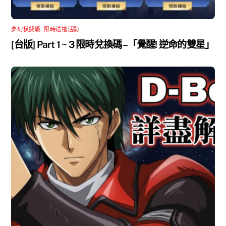
夢幻模擬戰
,
限時送禮活動
[台版] Part 1 ~ 3 限時兌換碼 –「覺醒! 逆命的雙星」