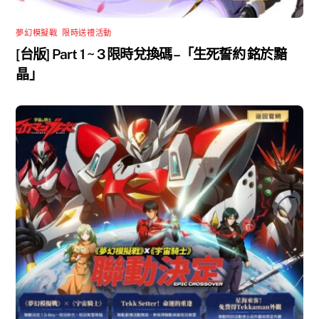
夢幻模擬戰
,
限時送禮活動
[台版] Part 1 ~ 3 限時兌換碼 –「生死誓約 銘於黯
晶」