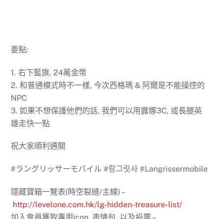
要點:
1. 右下藍旗, 24萬金幣
2. 和普通模式時不一樣, 今次西格瑪 & 阿爾是不能操控的
NPC
3. 如果不想保護他們的話, 我們可以用露娜3C, 或長腿英
雄走快一點
祝大家順利通關
#ラングリッサーモバイル #랑그릿사 #Langrissermobile
隱藏寶箱一覽表(時空裂縫/主線) –
http://levelone.com.hk/lg-hidden-treasure-list/
加入會員獲取專用icon, 表情包, 以及投票 –