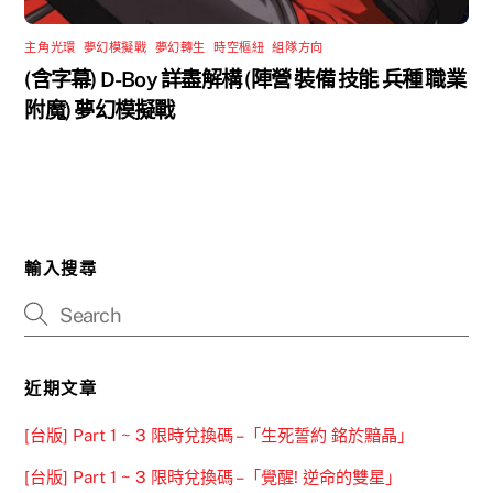
主角光環
,
夢幻模擬戰
,
夢幻轉生
,
時空樞紐
,
組隊方向
(含字幕) D-Boy 詳盡解構 (陣營 裝備 技能 兵種 職業
附魔) 夢幻模擬戰
輸入搜尋
近期文章
[台版] Part 1 ~ 3 限時兌換碼 –「生死誓約 銘於黯晶」
[台版] Part 1 ~ 3 限時兌換碼 –「覺醒! 逆命的雙星」