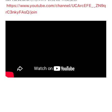
https://www.youtube.com/channel/UCArcEFE__ZN9q
rC3nkyFAsQ/join