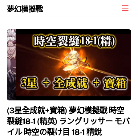
Skip
Men
夢幻模擬戰
to
content
(3星全成就+寶箱) 夢幻模擬戰 時空
裂縫18-1 (精英) ラングリッサー モバ
イル 時空の裂け目 18-1 精銳