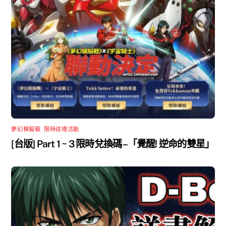
夢幻模擬戰
,
限時送禮活動
[台版] Part 1 ~ 3 限時兌換碼 –「覺醒! 逆命的雙星」