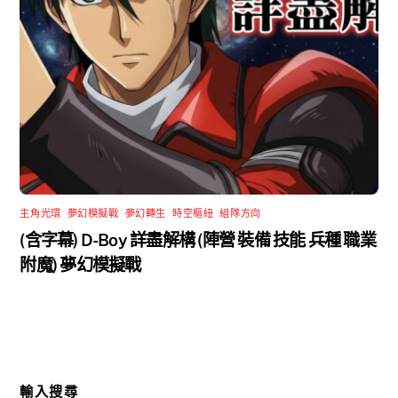
主角光環
,
夢幻模擬戰
,
夢幻轉生
,
時空樞紐
,
組隊方向
(含字幕) D-Boy 詳盡解構 (陣營 裝備 技能 兵種 職業
附魔) 夢幻模擬戰
輸入搜尋