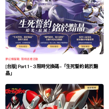
夢幻模擬戰
,
限時送禮活動
[台版] Part 1 ~ 3 限時兌換碼 –「生死誓約 銘於黯
晶」