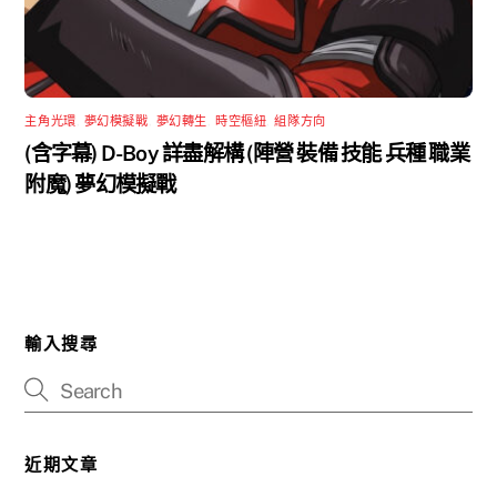
主角光環
,
夢幻模擬戰
,
夢幻轉生
,
時空樞紐
,
組隊方向
(含字幕) D-Boy 詳盡解構 (陣營 裝備 技能 兵種 職業
附魔) 夢幻模擬戰
輸入搜尋
近期文章