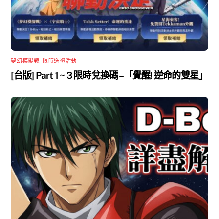
夢幻模擬戰
,
限時送禮活動
[台版] Part 1 ~ 3 限時兌換碼 –「覺醒! 逆命的雙星」