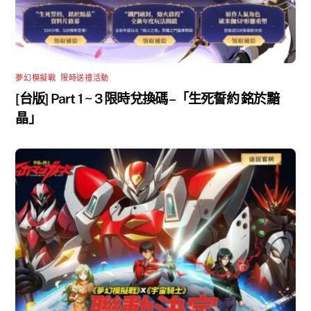
夢幻模擬戰
,
限時送禮活動
[台版] Part 1 ~ 3 限時兌換碼 –「生死誓約 銘於黯
晶」