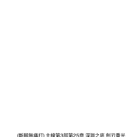
(斷腳無痛打) 主線第3部第25章 深淵之底 劍刃重光