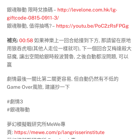
銀魂聯動 限時兌換碼 –
http://levelone.com.hk/lg-
giftcode-0815-0911-3/
銀魂聯動, 值得抽嗎? –
https://youtu.be/PoC2zRsFPGg
補充:
00:58
如果神樂上一回合給撞到下方, 那請留在原地
用狼吞虎咽(其他人走位一樣就可), 下一個回合艾梅達殺大
惡魔, 讓出空間給銀時殺波贊魯, 之後自動都沒問題, 可以
贏
劇情最後一關比第二關更容易, 但自動仍然有不低的
Game Over風險, 建議抄一下
#劇情3
#銀魂聯動
夢幻模擬戰研究所MeWe專
頁:
https://mewe.com/p/langrisserinstitute