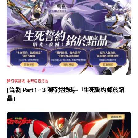
夢幻模擬戰
,
限時送禮活動
[台版] Part 1 ~ 3 限時兌換碼 –「生死誓約 銘於黯
晶」