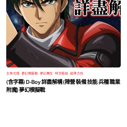
主角光環
,
夢幻模擬戰
,
夢幻轉生
,
時空樞紐
,
組隊方向
(含字幕) D-Boy 詳盡解構 (陣營 裝備 技能 兵種 職業
附魔) 夢幻模擬戰