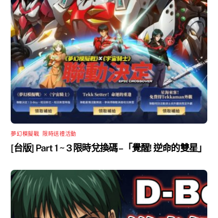
夢幻模擬戰
,
限時送禮活動
[台版] Part 1 ~ 3 限時兌換碼 –「覺醒! 逆命的雙星」