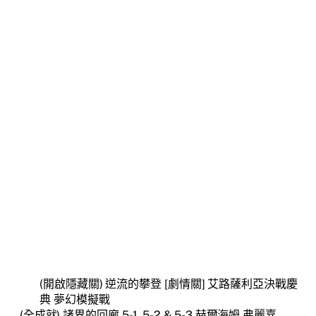
(開啟隱藏關) 逆流的攀登 [劇情關] 艾路薩利亞決戰慶
典 夢幻模擬戰
(全成就) 諸界的回廊 5-1, 5-2 & 5-3 赫爾海姆 弗麗嘉