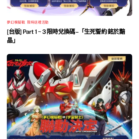
夢幻模擬戰
,
限時送禮活動
[台版] Part 1 ~ 3 限時兌換碼 –「生死誓約 銘於黯
晶」