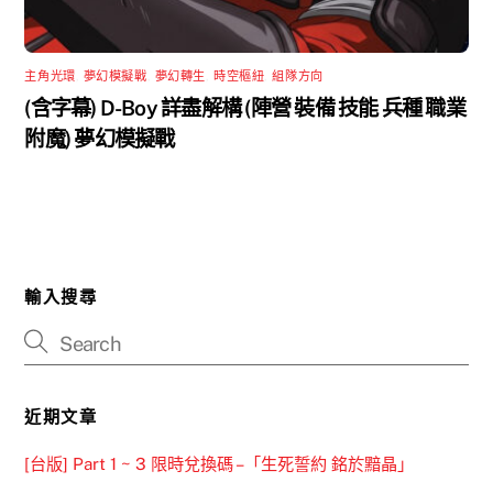
主角光環
,
夢幻模擬戰
,
夢幻轉生
,
時空樞紐
,
組隊方向
(含字幕) D-Boy 詳盡解構 (陣營 裝備 技能 兵種 職業
附魔) 夢幻模擬戰
輸入搜尋
近期文章
[台版] Part 1 ~ 3 限時兌換碼 –「生死誓約 銘於黯晶」