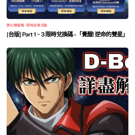
夢幻模擬戰
,
限時送禮活動
[台版] Part 1 ~ 3 限時兌換碼 –「覺醒! 逆命的雙星」