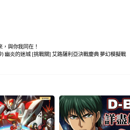
來，與你我同在！
%照抄) 幽炎的迷城 [挑戰關] 艾路薩利亞決戰慶典 夢幻模擬戰