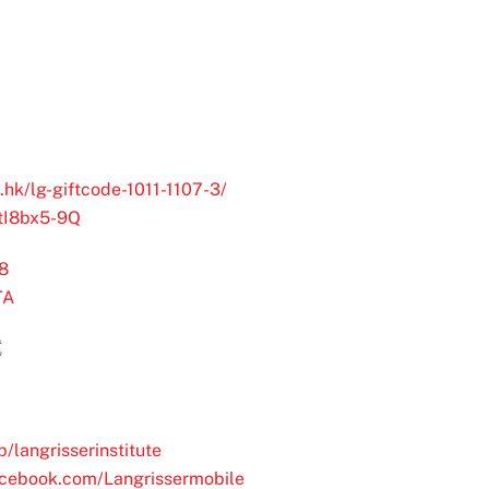
.hk/lg-giftcode-1011-1107-3/
RtI8bx5-9Q
8
TA
試
/langrisserinstitute
acebook.com/Langrissermobile