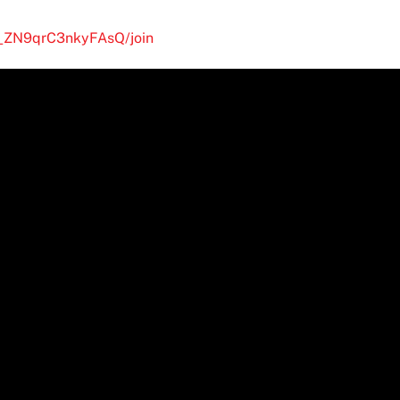
__ZN9qrC3nkyFAsQ/join