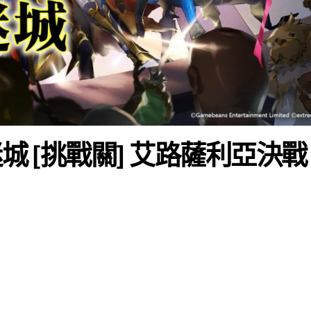
城 [挑戰關] 艾路薩利亞決戰