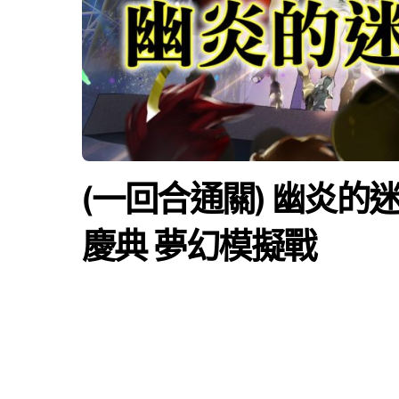
(一回合通關) 幽炎的迷
慶典 夢幻模擬戰