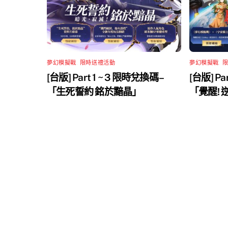
夢幻模擬戰
,
限時送禮活動
夢幻模擬戰
,
[台版] Part 1 ~ 3 限時兌換碼 –
[台版] Pa
「生死誓約 銘於黯晶」
「覺醒!