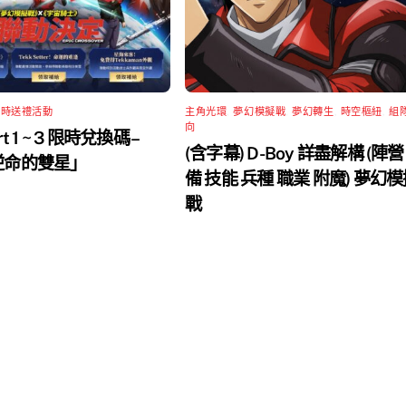
限時送禮活動
主角光環
,
夢幻模擬戰
,
夢幻轉生
,
時空樞紐
,
組
向
rt 1 ~ 3 限時兌換碼 –
(含字幕) D-Boy 詳盡解構 (陣營
 逆命的雙星」
備 技能 兵種 職業 附魔) 夢幻
戰