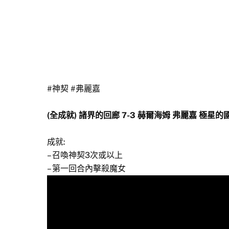
#神契
#弗麗嘉
(全成就) 諸界的回廊 7-3 赫爾海姆 弗麗嘉 極星的
成就:
– 召喚神契3次或以上
– 第一回合內擊殺魔女