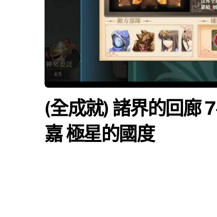
(全成就) 諸界的回廊 7-1
嘉 極星的國度