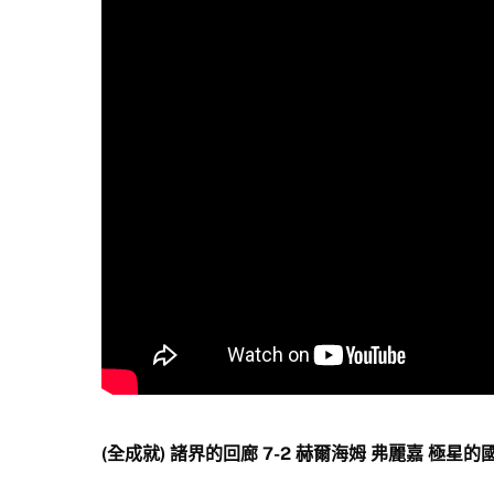
(全成就) 諸界的回廊 7-2 赫爾海姆 弗麗嘉 極星的