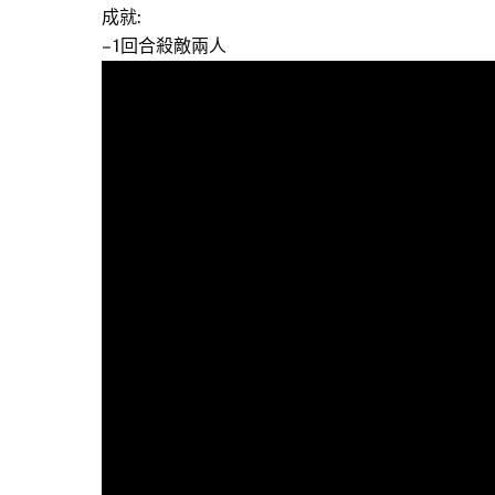
成就:
– 1回合殺敵兩人