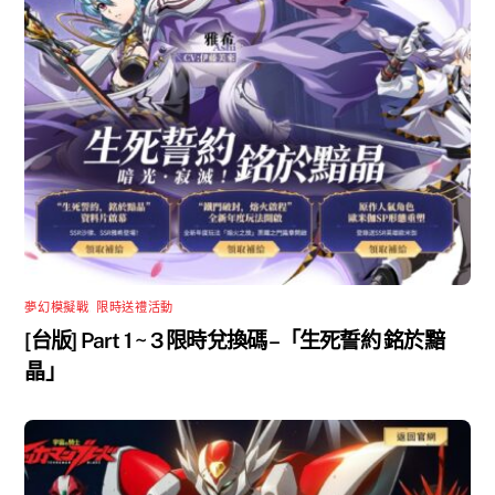
夢幻模擬戰
,
限時送禮活動
[台版] Part 1 ~ 3 限時兌換碼 –「生死誓約 銘於黯
晶」