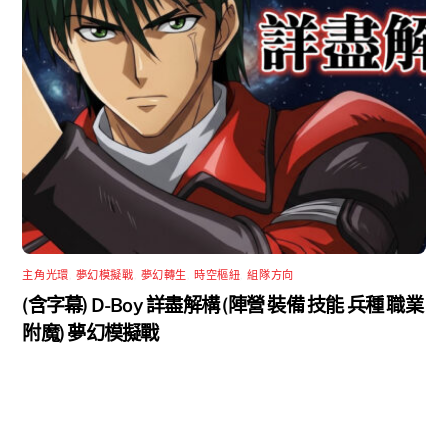
主角光環
,
夢幻模擬戰
,
夢幻轉生
,
時空樞紐
,
組隊方向
(含字幕) D-Boy 詳盡解構 (陣營 裝備 技能 兵種 職業
附魔) 夢幻模擬戰