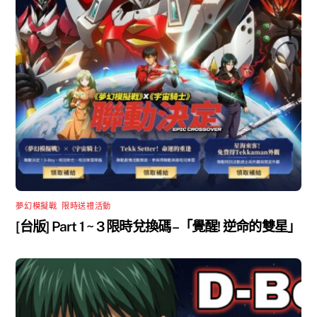
夢幻模擬戰
,
限時送禮活動
[台版] Part 1 ~ 3 限時兌換碼 –「覺醒! 逆命的雙星」