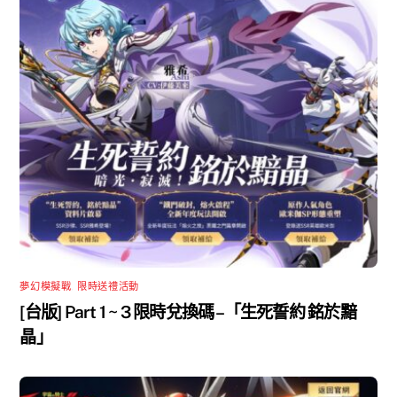
夢幻模擬戰
,
限時送禮活動
[台版] Part 1 ~ 3 限時兌換碼 –「生死誓約 銘於黯
晶」