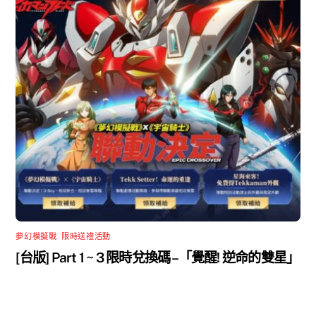
夢幻模擬戰
,
限時送禮活動
[台版] Part 1 ~ 3 限時兌換碼 –「覺醒! 逆命的雙星」