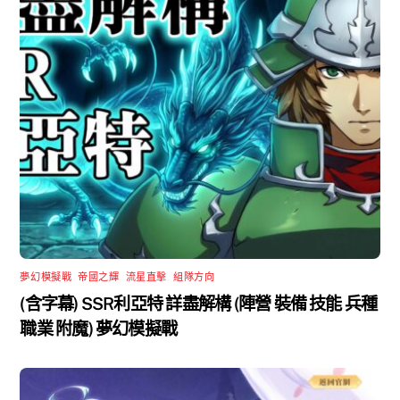
夢幻模擬戰
,
帝國之輝
,
流星直擊
,
組隊方向
(含字幕) SSR利亞特 詳盡解構 (陣營 裝備 技能 兵種
職業 附魔) 夢幻模擬戰