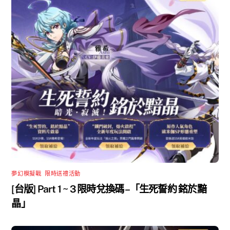
夢幻模擬戰
,
限時送禮活動
[台版] Part 1 ~ 3 限時兌換碼 –「生死誓約 銘於黯
晶」