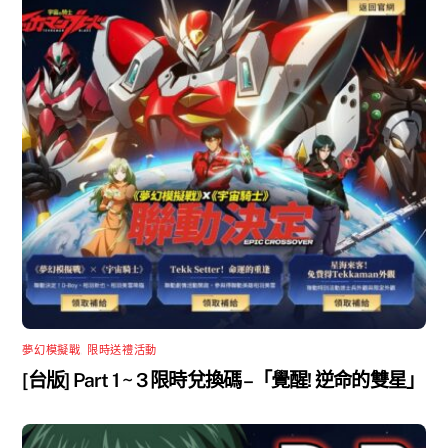
夢幻模擬戰
,
限時送禮活動
[台版] Part 1 ~ 3 限時兌換碼 –「覺醒! 逆命的雙星」