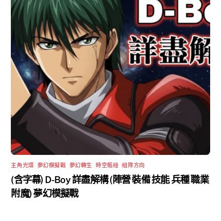
主角光環
,
夢幻模擬戰
,
夢幻轉生
,
時空樞紐
,
組隊方向
(含字幕) D-Boy 詳盡解構 (陣營 裝備 技能 兵種 職業
附魔) 夢幻模擬戰