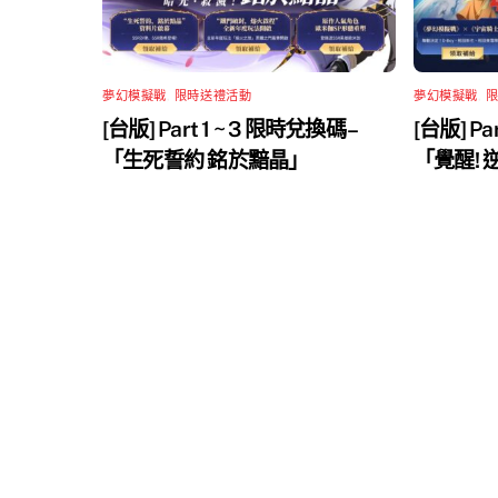
夢幻模擬戰
,
限時送禮活動
夢幻模擬戰
,
[台版] Part 1 ~ 3 限時兌換碼 –
[台版] Pa
「生死誓約 銘於黯晶」
「覺醒!