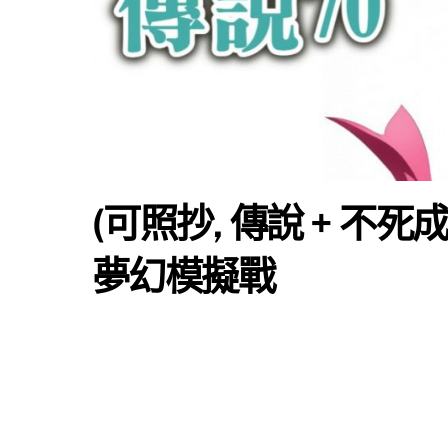
(可照抄, 傳說 + 不死
夢幻模擬戰