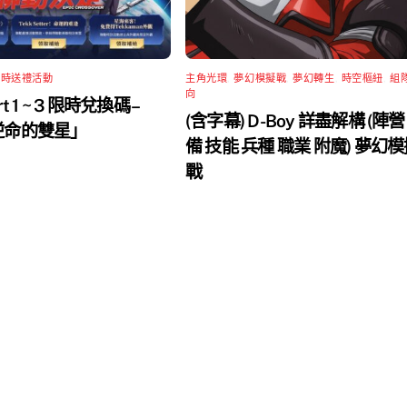
限時送禮活動
主角光環
,
夢幻模擬戰
,
夢幻轉生
,
時空樞紐
,
組
向
rt 1 ~ 3 限時兌換碼 –
(含字幕) D-Boy 詳盡解構 (陣營
 逆命的雙星」
備 技能 兵種 職業 附魔) 夢幻
戰