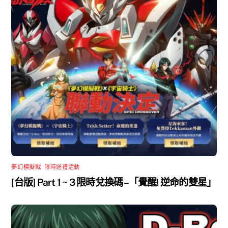
夢幻模擬戰
,
限時送禮活動
[台版] Part 1 ~ 3 限時兌換碼 –「覺醒! 逆命的雙星」