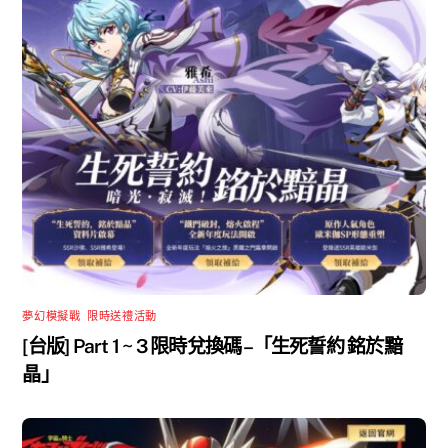
夢幻模擬戰
,
限時送禮活動
[台版] Part 1 ~ 3 限時兌換碼 –「生死誓約 銘於黯
晶」