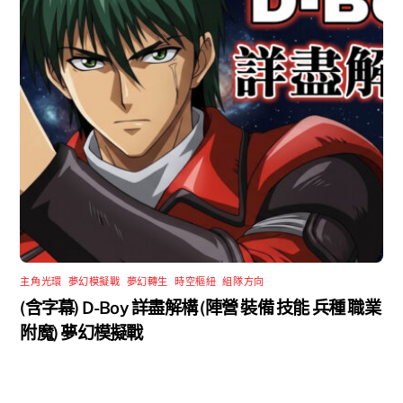
主角光環
,
夢幻模擬戰
,
夢幻轉生
,
時空樞紐
,
組隊方向
(含字幕) D-Boy 詳盡解構 (陣營 裝備 技能 兵種 職業
附魔) 夢幻模擬戰