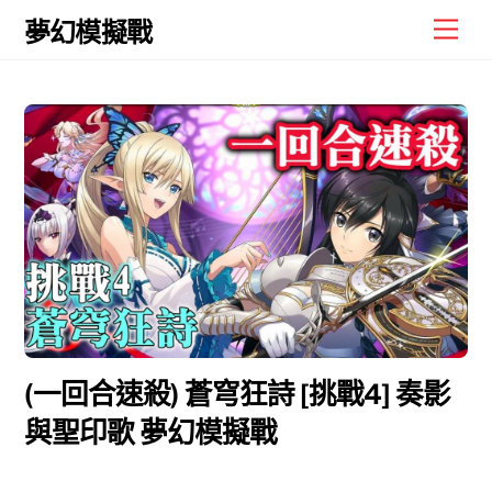
Skip
Men
夢幻模擬戰
to
content
(一回合速殺) 蒼穹狂詩 [挑戰4] 奏影
與聖印歌 夢幻模擬戰