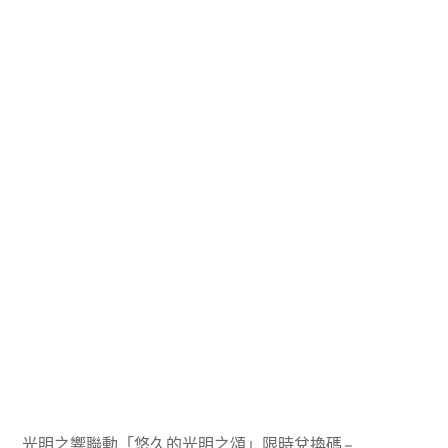
光明之響聯動「悠久的光明之頌」限時兌換碼 –