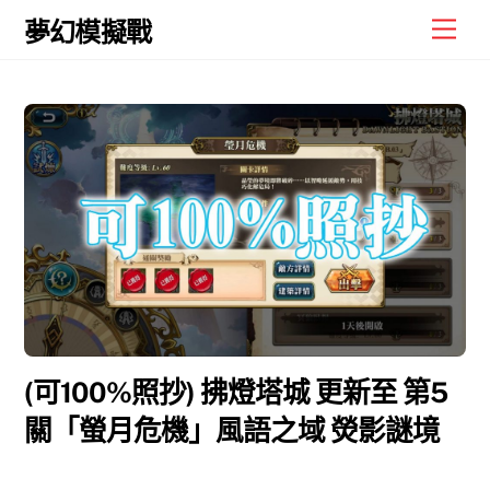
Skip
Men
夢幻模擬戰
to
content
(可100%照抄) 拂燈塔城 更新至 第5
關「螢月危機」風語之域 熒影謎境