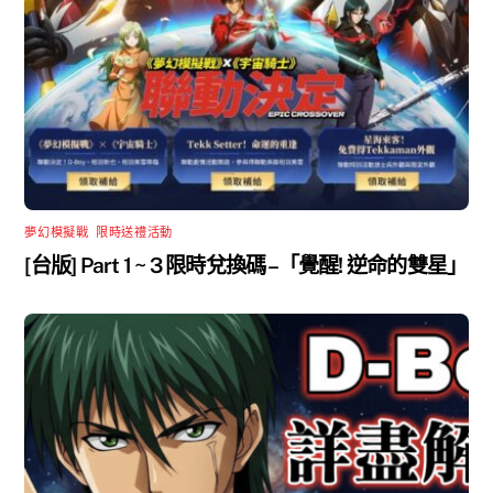
夢幻模擬戰
,
限時送禮活動
[台版] Part 1 ~ 3 限時兌換碼 –「覺醒! 逆命的雙星」