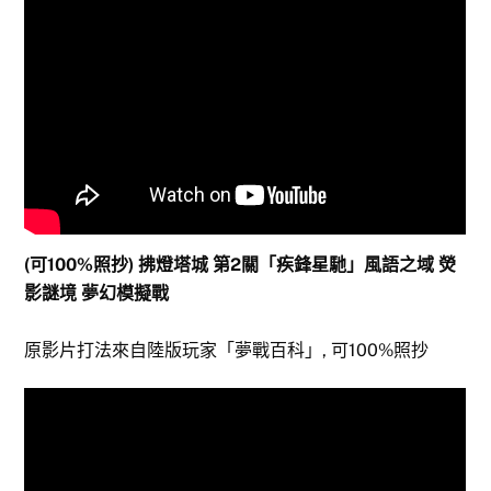
(可100%照抄) 拂燈塔城 第2關「疾鋒星馳」風語之域 熒
影謎境 夢幻模擬戰
原影片打法來自陸版玩家「夢戰百科」, 可100%照抄