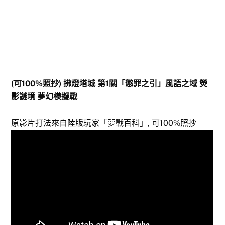
(可100%照抄) 拂燈塔城 第1關「懲罪之引」風語之域 熒
影謎境 夢幻模擬戰
原影片打法來自陸版玩家「夢戰百科」, 可100%照抄