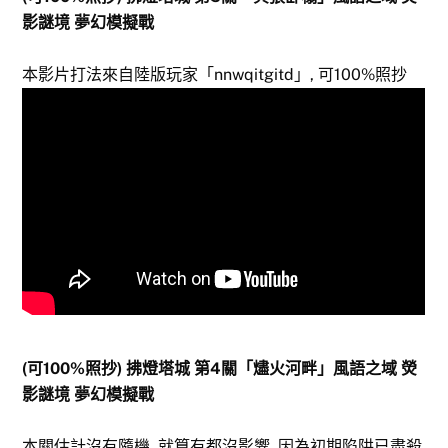
影謎境 夢幻模擬戰
本影片打法來自陸版玩家「nnwqitgitd」, 可100%照抄
(可100%照抄) 拂燈塔城 第4關「燼火河畔」風語之域 熒
影謎境 夢幻模擬戰
本關估計沒有隨機, 就算有都沒影響, 因為初期陷阱已盡殺