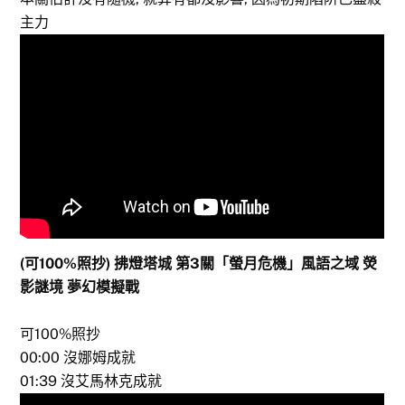
主力
(可100%照抄) 拂燈塔城 第3關「螢月危機」風語之域 熒
影謎境 夢幻模擬戰
可100%照抄
00:00
沒娜姆成就
01:39
沒艾馬林克成就