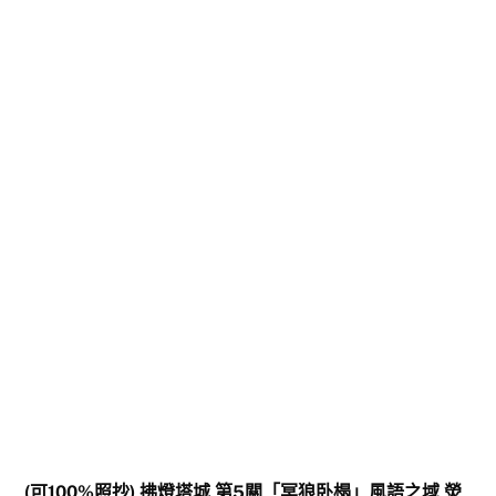
(可100%照抄) 拂燈塔城 第5關「冥狼卧榻」風語之域 熒