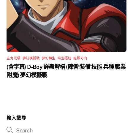
主角光環
,
夢幻模擬戰
,
夢幻轉生
,
時空樞紐
,
組隊方向
(含字幕) D-Boy 詳盡解構 (陣營 裝備 技能 兵種 職業
附魔) 夢幻模擬戰
輸入搜尋