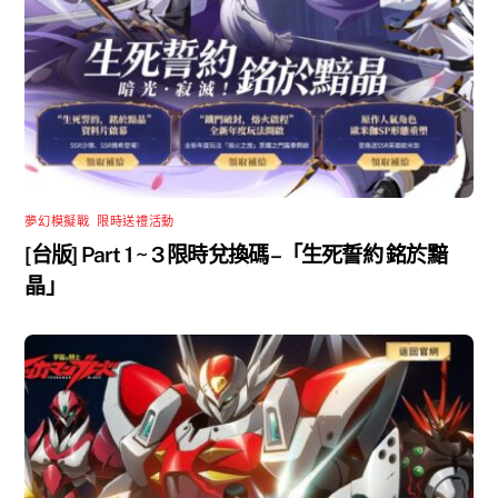
夢幻模擬戰
,
限時送禮活動
[台版] Part 1 ~ 3 限時兌換碼 –「生死誓約 銘於黯
晶」