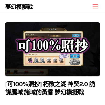
Skip
Men
夢幻模擬戰
to
content
[可100%照抄] 朽敗之湖 神契2.0 詭
謀魘域 諸域的黃昏 夢幻模擬戰