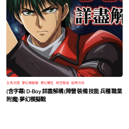
主角光環
,
夢幻模擬戰
,
夢幻轉生
,
時空樞紐
,
組隊方向
(含字幕) D-Boy 詳盡解構 (陣營 裝備 技能 兵種 職業
附魔) 夢幻模擬戰