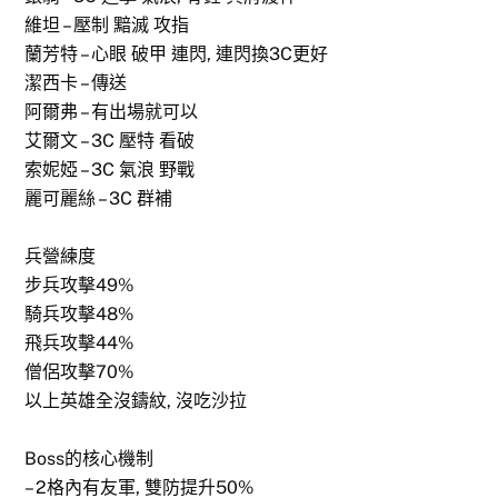
維坦 – 壓制 黯滅 攻指
蘭芳特 – 心眼 破甲 連閃, 連閃換3C更好
潔西卡 – 傳送
阿爾弗 – 有出場就可以
艾爾文 – 3C 壓特 看破
索妮婭 – 3C 氣浪 野戰
麗可麗絲 – 3C 群補
兵營練度
步兵攻擊49%
騎兵攻擊48%
飛兵攻擊44%
僧侶攻擊70%
以上英雄全沒鑄紋, 沒吃沙拉
Boss的核心機制
– 2格內有友軍, 雙防提升50%