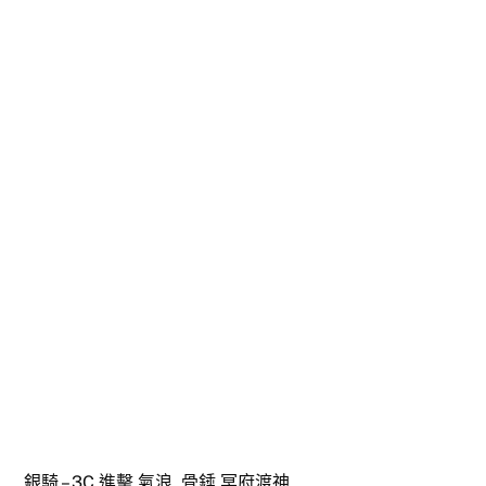
銀騎 – 3C 進擊 氣浪, 骨錘 冥府渡神