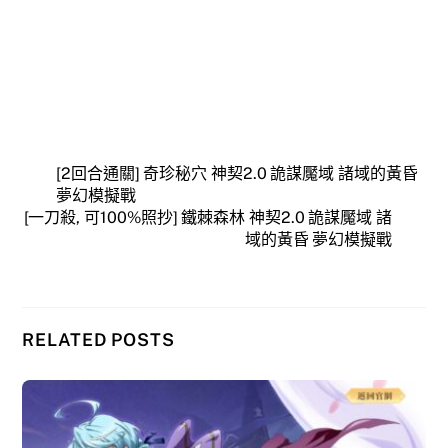
[2回合通關] 奇珍秘穴 神契2.0 詭謀魘域 諸域的黃昏
夢幻模擬戰
[一刀殺, 可100%照抄] 鐵棘森林 神契2.0 詭謀魘域 諸
域的黃昏 夢幻模擬戰
RELATED POSTS