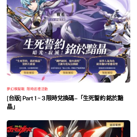
夢幻模擬戰
,
限時送禮活動
[台版] Part 1 ~ 3 限時兌換碼 –「生死誓約 銘於黯
晶」