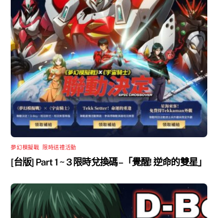
夢幻模擬戰
,
限時送禮活動
[台版] Part 1 ~ 3 限時兌換碼 –「覺醒! 逆命的雙星」