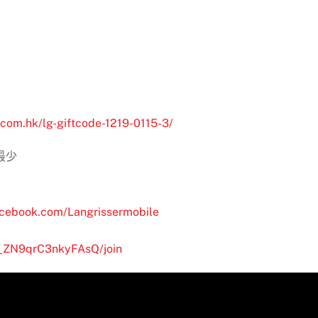
e.com.hk/lg-giftcode-1219-0115-3/
最少
acebook.com/Langrissermobile
__ZN9qrC3nkyFAsQ/join