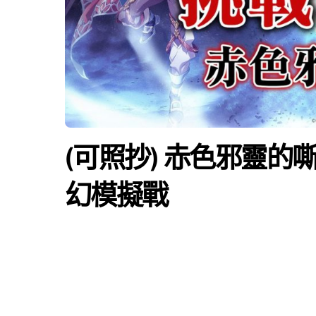
(可照抄) 赤色邪靈的嘶
幻模擬戰