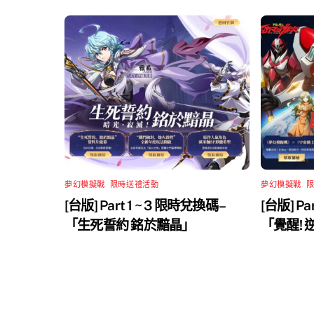
夢幻模擬戰
,
限時送禮活動
夢幻模擬戰
,
[台版] Part 1 ~ 3 限時兌換碼 –
[台版] Pa
「生死誓約 銘於黯晶」
「覺醒!