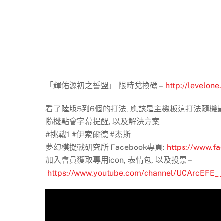
「輝佑源初之誓盟」 限時兌換碼 –
http://levelon
看了陸版5到6個的打法, 應該是主機板這打法隨機
隨機點會字幕提醒, 以及解決方案
#挑戰1 #伊索爾德 #杰斯
夢幻模擬戰研究所 Facebook專頁:
https://www.f
加入會員獲取專用icon, 表情包, 以及投票 –
https://www.youtube.com/channel/UCArcEFE