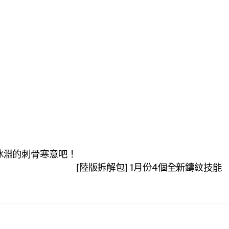
－冰淵的刺骨寒意吧！
[陸版拆解包] 1月份4個全新鑄紋技能