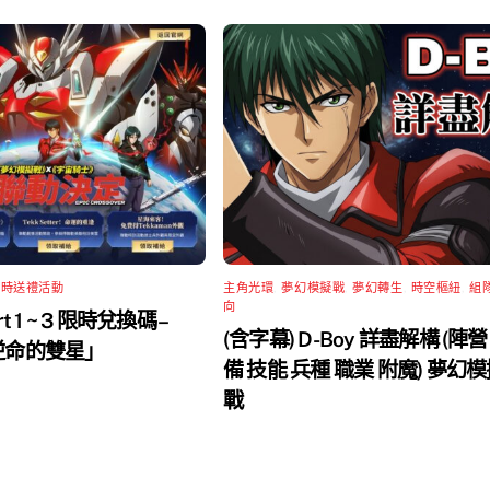
限時送禮活動
主角光環
,
夢幻模擬戰
,
夢幻轉生
,
時空樞紐
,
組
向
rt 1 ~ 3 限時兌換碼 –
(含字幕) D-Boy 詳盡解構 (陣營
 逆命的雙星」
備 技能 兵種 職業 附魔) 夢幻
戰