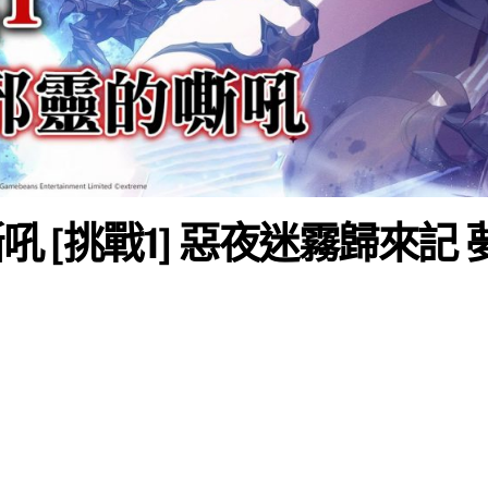
吼 [挑戰1] 惡夜迷霧歸來記 