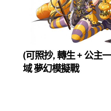
(可照抄, 轉生 + 公主
域 夢幻模擬戰