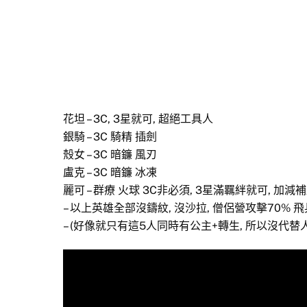
花坦 – 3C, 3星就可, 超絕工具人
銀騎 – 3C 騎精 插劍
殼女 – 3C 暗鐮 風刃
盧克 – 3C 暗鐮 冰凍
麗可 – 群療 火球 3C非必須, 3星滿羈絆就可, 加減
– 以上英雄全部沒鑄紋, 沒沙拉, 僧侶營攻擊70% 
– (好像就只有這5人同時有公主+轉生, 所以沒代替