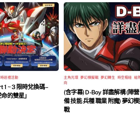
限時送禮活動
主角光環
,
夢幻模擬戰
,
夢幻轉生
,
時空樞紐
,
組
向
rt 1 ~ 3 限時兌換碼 –
(含字幕) D-Boy 詳盡解構 (陣營
 逆命的雙星」
備 技能 兵種 職業 附魔) 夢幻
戰