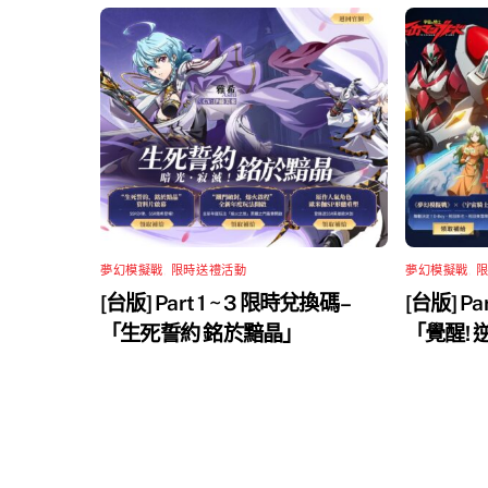
夢幻模擬戰
,
限時送禮活動
夢幻模擬戰
,
[台版] Part 1 ~ 3 限時兌換碼 –
[台版] Pa
「生死誓約 銘於黯晶」
「覺醒!