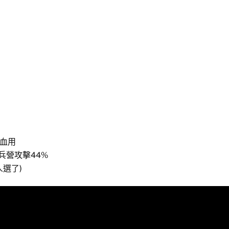
補血用
飛兵營攻擊44%
人選了)