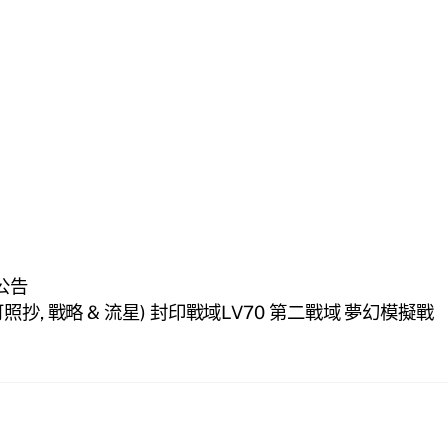
公告
可照抄, 戰略 & 流星) 封印戰域LV70 第二戰域 夢幻模擬戰