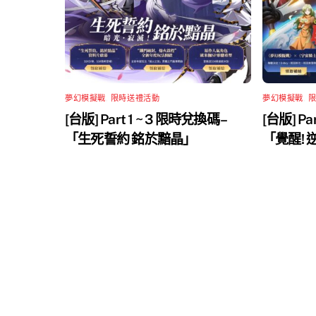
夢幻模擬戰
,
限時送禮活動
夢幻模擬戰
,
[台版] Part 1 ~ 3 限時兌換碼 –
[台版] Pa
「生死誓約 銘於黯晶」
「覺醒!