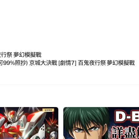
鬼夜行祭 夢幻模擬戰
可99%照抄) 京城大決戰 [劇情7] 百鬼夜行祭 夢幻模擬戰