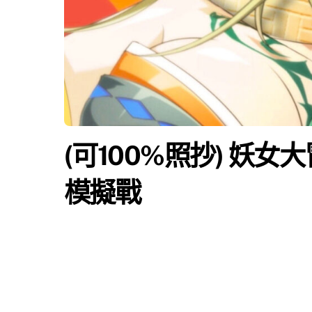
(可100%照抄) 妖女大
模擬戰