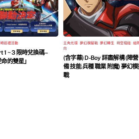
限時送禮活動
主角光環
,
夢幻模擬戰
,
夢幻轉生
,
時空樞紐
,
組
向
rt 1 ~ 3 限時兌換碼 –
(含字幕) D-Boy 詳盡解構 (陣營
 逆命的雙星」
備 技能 兵種 職業 附魔) 夢幻
戰