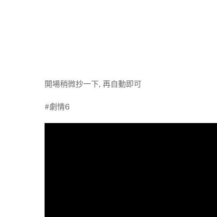
開場稍微抄一下, 再自動即可
#劇情6