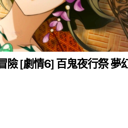
冒險 [劇情6] 百鬼夜行祭 夢