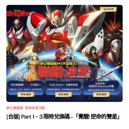
夢幻模擬戰
,
限時送禮活動
[台版] Part 1 ~ 3 限時兌換碼 –「覺醒! 逆命的雙星」