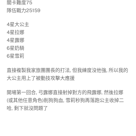
關卡難度75
隊伍戰力25159
4星大公主
4星拉娜
4星露娜
6星奶騎
6星雪莉
直接複製我家旅團團長的打法, 但我練度沒他強, 所以我的
大公主用上了被動技攻擊大應援
開場第一回合, 弓露娜直接射掉對方的飛露娜, 然後拉娜
(或其他任意角色)削狗狗血, 雪莉秒狗再落跑公主收掉二
哈, 剩下就沒問題了