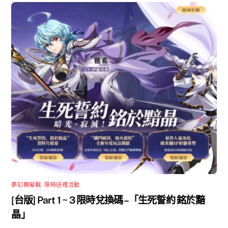
夢幻模擬戰
,
限時送禮活動
[台版] Part 1 ~ 3 限時兌換碼 –「生死誓約 銘於黯
晶」