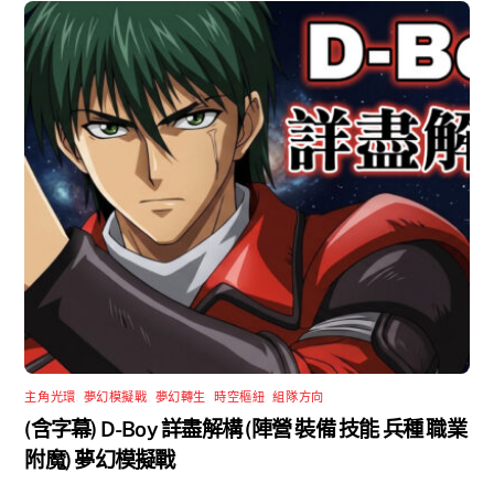
主角光環
,
夢幻模擬戰
,
夢幻轉生
,
時空樞紐
,
組隊方向
(含字幕) D-Boy 詳盡解構 (陣營 裝備 技能 兵種 職業
附魔) 夢幻模擬戰