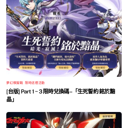
夢幻模擬戰
,
限時送禮活動
[台版] Part 1 ~ 3 限時兌換碼 –「生死誓約 銘於黯
晶」