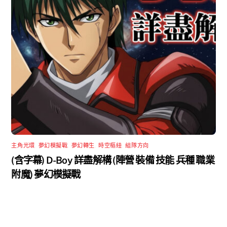
主角光環
,
夢幻模擬戰
,
夢幻轉生
,
時空樞紐
,
組隊方向
(含字幕) D-Boy 詳盡解構 (陣營 裝備 技能 兵種 職業
附魔) 夢幻模擬戰