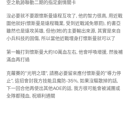
空之軌跡聯動二期的指定劇情關卡
沒必要就不要跟懷斯曼遠程互攻了, 他的智力很高, 用近戰
圍他就好(懷斯曼是遠程職業, 受到近戰減免懲罰), 約書亞
雖然也是遠攻英雄, 但他(她)的主要輸出來源, 其實是來自
小兵科技的固傷, 所以當他近戰埋身打懷斯曼就可以了
第一輪打到懷斯曼大約10萬血左右, 他會呼喚增援, 然後補
滿血再打過
克蘿賽的”光明之環”, 請務必要留來應付懷斯曼的”導力停
止”, 這招會封我方技能且魔防-35%, 如果沒驅散掉的話,
下一回合他再使出其他AOE的話, 我方很可能會被滅團或
全隊都殘血, 祝順利通關