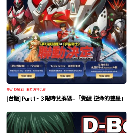
夢幻模擬戰
,
限時送禮活動
[台版] Part 1 ~ 3 限時兌換碼 –「覺醒! 逆命的雙星」