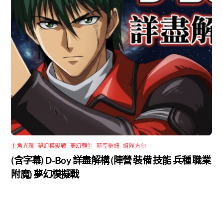
主角光環
,
夢幻模擬戰
,
夢幻轉生
,
時空樞紐
,
組隊方向
(含字幕) D-Boy 詳盡解構 (陣營 裝備 技能 兵種 職業
附魔) 夢幻模擬戰