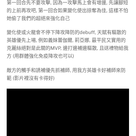
第一回合先不要攻擊, 因為一攻擊馬上會有增援, 先讓腳短
的上前再攻吧, 第一回合如果變化使出掠奪為佳, 這樣不怕
她偷了我們的超絕來強化自己
變化使或火龍會不停下降攻降防的debuff, 天賦有驅散的
英雄優先上場, 例如義妹蕾伽爾, 莉亞娜, 最平民又實用的
克麗絲絕對是此關的MVP, 邊打邊補邊驅散, 且送禮物給我
方 (用群體強化免疫降攻也可以)
敵方的觸手和誘補優先抓補師, 用我方英雄卡好補師來防
範 (影片裡沒有卡得好)