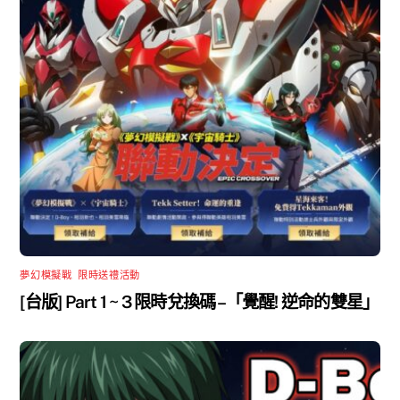
夢幻模擬戰
,
限時送禮活動
[台版] Part 1 ~ 3 限時兌換碼 –「覺醒! 逆命的雙星」