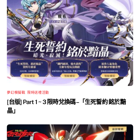
夢幻模擬戰
,
限時送禮活動
[台版] Part 1 ~ 3 限時兌換碼 –「生死誓約 銘於黯
晶」