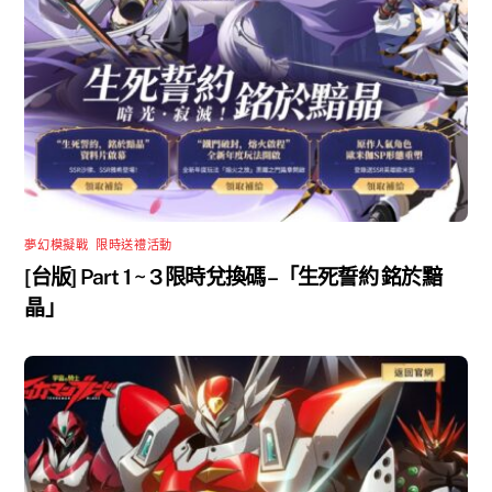
夢幻模擬戰
,
限時送禮活動
[台版] Part 1 ~ 3 限時兌換碼 –「生死誓約 銘於黯
晶」