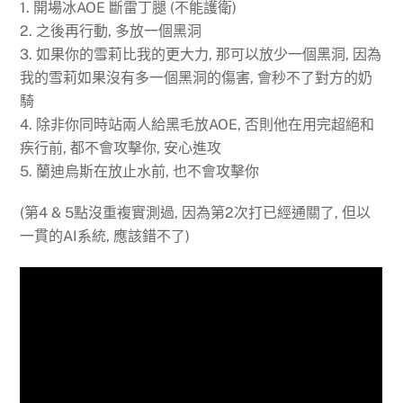
1. 開場冰AOE 斷雷丁腿 (不能護衛)
2. 之後再行動, 多放一個黑洞
3. 如果你的雪莉比我的更大力, 那可以放少一個黑洞, 因為
我的雪莉如果沒有多一個黑洞的傷害, 會秒不了對方的奶
騎
4. 除非你同時站兩人給黑毛放AOE, 否則他在用完超絕和
疾行前, 都不會攻擊你, 安心進攻
5. 蘭迪烏斯在放止水前, 也不會攻擊你
(第4 & 5點沒重複實測過, 因為第2次打已經通關了, 但以
一貫的AI系統, 應該錯不了)