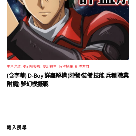
主角光環
,
夢幻模擬戰
,
夢幻轉生
,
時空樞紐
,
組隊方向
(含字幕) D-Boy 詳盡解構 (陣營 裝備 技能 兵種 職業
附魔) 夢幻模擬戰
輸入搜尋