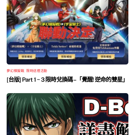
夢幻模擬戰
,
限時送禮活動
[台版] Part 1 ~ 3 限時兌換碼 –「覺醒! 逆命的雙星」