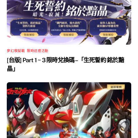
夢幻模擬戰
,
限時送禮活動
[台版] Part 1 ~ 3 限時兌換碼 –「生死誓約 銘於黯
晶」