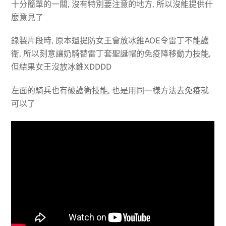
十分簡單的一關, 沒有特別要注意的地方, 所以沒能提供什
麼意見了
錄製片段時, 原本還提防女王會放冰錐AOE令雷丁不能護
衛, 所以刻意讓奶騎替雷丁套聖誕帽的免疫降移動力技能,
但結果女王沒放冰錐XDDDD
左面的騎兵也有破護衛技能, 也是用同一樣方法去免疫就
可以了