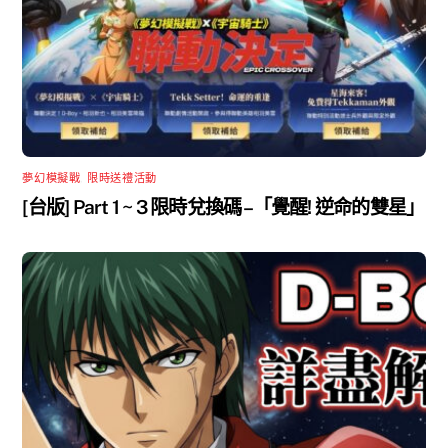
夢幻模擬戰
,
限時送禮活動
[台版] Part 1 ~ 3 限時兌換碼 –「覺醒! 逆命的雙星」