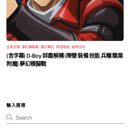
主角光環
,
夢幻模擬戰
,
夢幻轉生
,
時空樞紐
,
組隊方向
(含字幕) D-Boy 詳盡解構 (陣營 裝備 技能 兵種 職業
附魔) 夢幻模擬戰
輸入搜尋