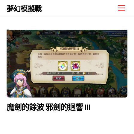
Skip
Men
夢幻模擬戰
to
content
魔劍的餘波 邪劍的迥響 III