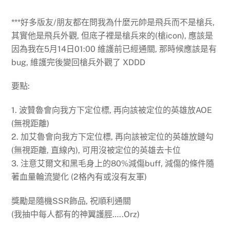
***好多版友/朋友都在問我為什麼元帥是飛兵而不是槍兵,
其實他是飛兵外觀, 但底子裡是槍兵來的(槍icon), 應該是
因為我在5月14日01:00 維護前已經通關, 那時候應該是有
bug, 維護完後變回槍兵外觀了 XDDD
要點:
1. 波贊魯會向我方下定位標, 再向該被定位的英雄放AOE
(無視距離)
2. 加艾魯會向我方下定位標, 再向該被定位的英雄放鏈勾
(無視距離, 直線內), 可用沒被定位的英雄去卡位
3. 注意艾爾文和黑毛身上的80%減傷buff, 減傷的條件隨
著血量輪流變化 (2格內有或沒有友軍)
獎勵是隨機SSR飾品, 祝順利通關
(我抽中每人都有的神翼護脛…..Orz)