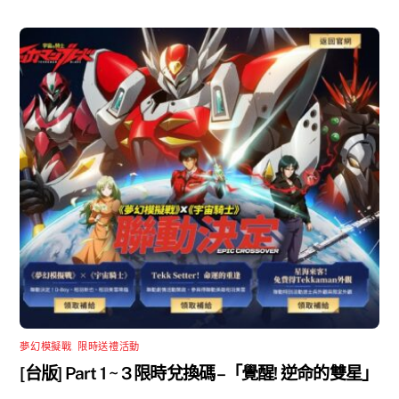
夢幻模擬戰
,
限時送禮活動
[台版] Part 1 ~ 3 限時兌換碼 –「覺醒! 逆命的雙星」