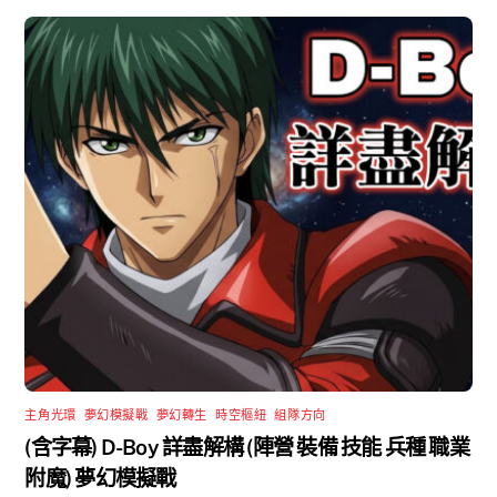
主角光環
,
夢幻模擬戰
,
夢幻轉生
,
時空樞紐
,
組隊方向
(含字幕) D-Boy 詳盡解構 (陣營 裝備 技能 兵種 職業
附魔) 夢幻模擬戰