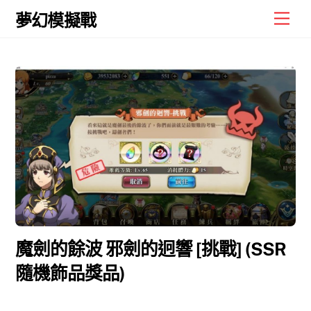
Skip
Men
夢幻模擬戰
to
content
魔劍的餘波 邪劍的迥響 [挑戰] (SSR
隨機飾品獎品)