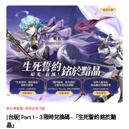
夢幻模擬戰
,
限時送禮活動
[台版] Part 1 ~ 3 限時兌換碼 –「生死誓約 銘於黯
晶」