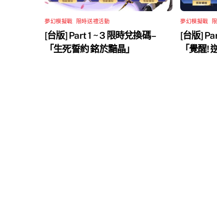
夢幻模擬戰
,
限時送禮活動
夢幻模擬戰
,
[台版] Part 1 ~ 3 限時兌換碼 –
[台版] Pa
「生死誓約 銘於黯晶」
「覺醒!