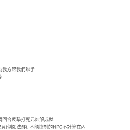
變為我方跟我們聯手
幹
, 兩回合反擊打死元帥解成就
成員(例如法娜), 不能控制的NPC不計算在內