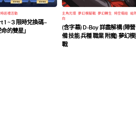
限時送禮活動
主角光環
,
夢幻模擬戰
,
夢幻轉生
,
時空樞紐
,
組
向
rt 1 ~ 3 限時兌換碼 –
(含字幕) D-Boy 詳盡解構 (陣營
 逆命的雙星」
備 技能 兵種 職業 附魔) 夢幻
戰