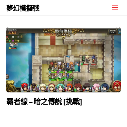
Skip
Men
夢幻模擬戰
to
content
霸者線 – 暗之傳說 [挑戰]