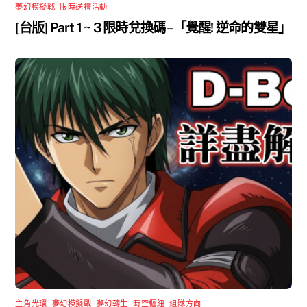
夢幻模擬戰
,
限時送禮活動
[台版] Part 1 ~ 3 限時兌換碼 –「覺醒! 逆命的雙星」
主角光環
,
夢幻模擬戰
,
夢幻轉生
,
時空樞紐
,
組隊方向