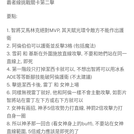
霸者線挑戰關卡第二擊
要點:
1. 智將艾馬林克絕對MVP, 其天賦光環令敵方不能作出護
衛
2. 阿倫伯伯可以護衛並反擊3格 (包括魔法)
3. 雪莉 和 基斯在外圍施放直線攻擊, 不要和她們站在同一
直線上, 即死
4. 第一階段只打掉潔西卡就可以, 不想出智將可以用冰系
AOE等等斷腳技能破阿倫護衛 (不太建議)
5. 擊退潔西卡後, 雷丁 和 女神上場
6. 同樣無視雷丁就好, 他和阿倫一樣不會主動攻擊, 如影片
智將站在雷丁左下方或右下方就可以
7. 女神有兩招, 神矛5倍攻勢力打直線, 神罰2倍攻擊力打
自身一圈
8. 所以神矛那一回合 (看女神身上的buff), 不要站在女神
直線範圍, 5倍威力應該是即死的了