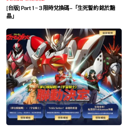
[台版] Part 1 ~ 3 限時兌換碼 –「生死誓約 銘於黯
晶」