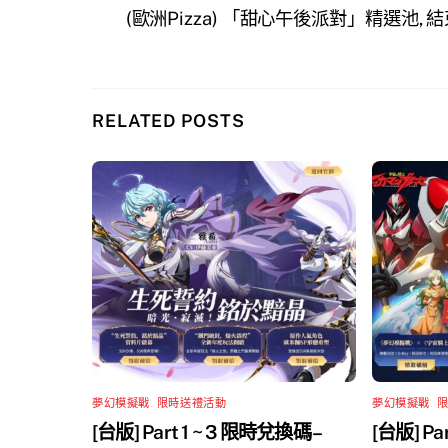
(歐洲Pizza) 「甜心午後派對」精選池, 
RELATED POSTS
夢幻模擬戰
,
限時送禮活動
夢幻模擬戰
,
[台版] Part 1 ~ 3 限時兌換碼 –
[台版] Pa