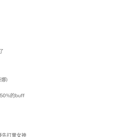
了
娜)
0%的buff
力優先打暈女神