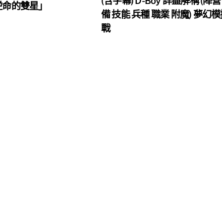
(含字幕) D-Boy 詳盡解構 (陣營
 逆命的雙星」
備 技能 兵種 職業 附魔) 夢幻
戰