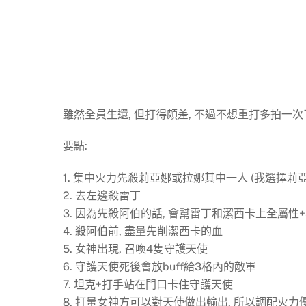
雖然全員生還, 但打得頗差, 不過不想重打多拍一次
要點:
1. 集中火力先殺莉亞娜或拉娜其中一人 (我選擇莉亞
2. 去左邊殺雷丁
3. 因為先殺阿伯的話, 會幫雷丁和潔西卡上全屬性+5
4. 殺阿伯前, 盡量先削潔西卡的血
5. 女神出現, 召喚4隻守護天使
6. 守護天使死後會放buff給3格內的敵軍
7. 坦克+打手站在門口卡住守護天使
8. 打暈女神方可以對天使做出輸出, 所以調配火