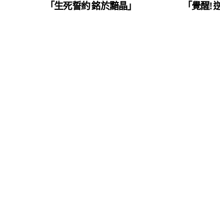
「生死誓約 銘於黯晶」
「覺醒!