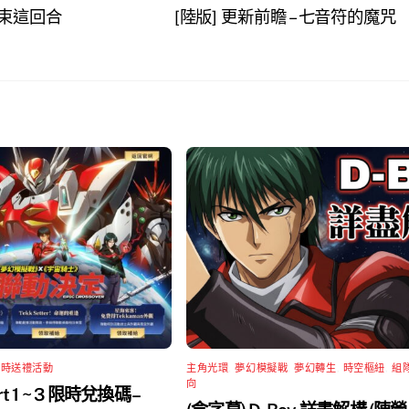
結束這回合
[陸版] 更新前瞻 – 七音符的魔咒
限時送禮活動
主角光環
,
夢幻模擬戰
,
夢幻轉生
,
時空樞紐
,
組
向
rt 1 ~ 3 限時兌換碼 –