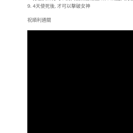
9. 4天使死後, 才可以擊破女神
祝順利通關