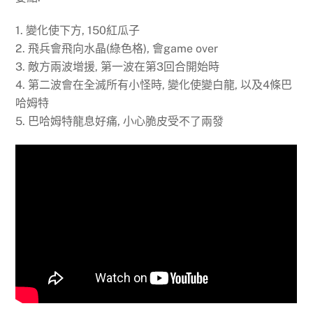
1. 變化使下方, 150紅瓜子
2. 飛兵會飛向水晶(綠色格), 會game over
3. 敵方兩波增援, 第一波在第3回合開始時
4. 第二波會在全滅所有小怪時, 變化使變白龍, 以及4條巴
哈姆特
5. 巴哈姆特龍息好痛, 小心脆皮受不了兩發