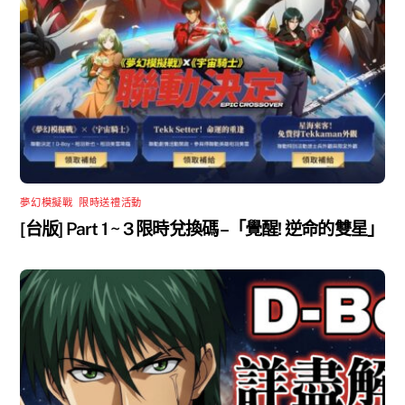
夢幻模擬戰
,
限時送禮活動
[台版] Part 1 ~ 3 限時兌換碼 –「覺醒! 逆命的雙星」