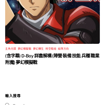
主角光環
,
夢幻模擬戰
,
夢幻轉生
,
時空樞紐
,
組隊方向
(含字幕) D-Boy 詳盡解構 (陣營 裝備 技能 兵種 職業
附魔) 夢幻模擬戰
輸入搜尋