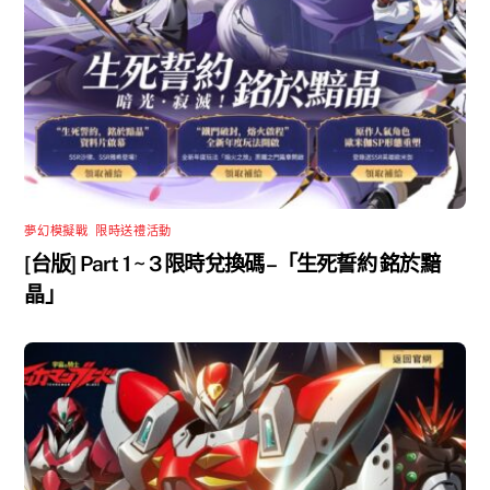
夢幻模擬戰
,
限時送禮活動
[台版] Part 1 ~ 3 限時兌換碼 –「生死誓約 銘於黯
晶」