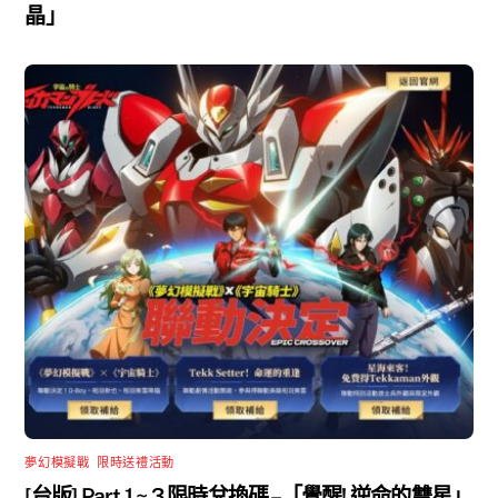
晶」
夢幻模擬戰
,
限時送禮活動
[台版] Part 1 ~ 3 限時兌換碼 –「覺醒! 逆命的雙星」