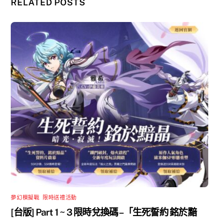
RELATED POSTS
夢幻模擬戰
,
限時送禮活動
[台版] Part 1 ~ 3 限時兌換碼 –「生死誓約 銘於黯