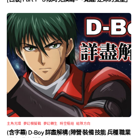
主角光環
,
夢幻模擬戰
,
夢幻轉生
,
時空樞紐
,
組隊方向
(含字幕) D-Boy 詳盡解構 (陣營 裝備 技能 兵種 職業