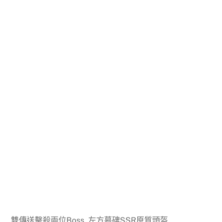
雙傳送擊殺兩位Boss, 左方墓碑SSR原質頭盔