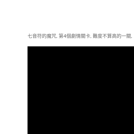
七音符的魔咒, 第4個劇情關卡, 難度不算高的一關,