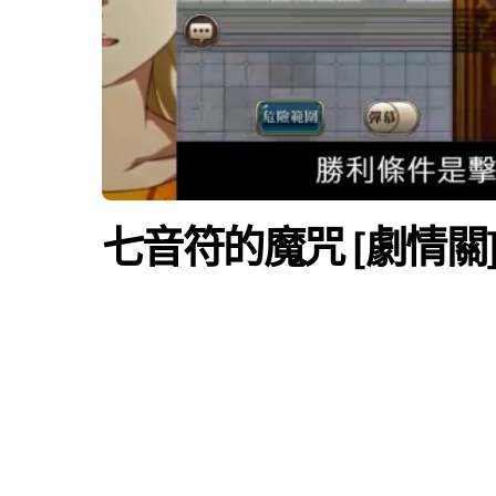
七音符的魔咒 [劇情關]