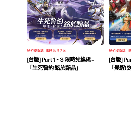
夢幻模擬戰
,
限時送禮活動
夢幻模擬戰
,
[台版] Part 1 ~ 3 限時兌換碼 –
[台版] Pa
「生死誓約 銘於黯晶」
「覺醒!