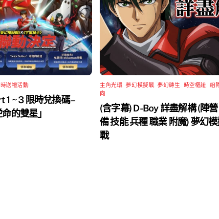
限時送禮活動
主角光環
,
夢幻模擬戰
,
夢幻轉生
,
時空樞紐
,
組
向
rt 1 ~ 3 限時兌換碼 –
(含字幕) D-Boy 詳盡解構 (陣營
 逆命的雙星」
備 技能 兵種 職業 附魔) 夢幻
戰