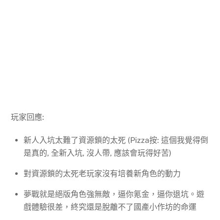
玩家回應:
新人入坑太難了資源鎖的太死
(Pizza按: 這個我覺得倒
是真的, 全新入坑, 沒人帶, 應該會玩得好苦)
對資源鎖的太死老玩家沒有培養新角色的動力
夢戰就是絕版角色強無敵，逼你氪金，逼你退坑。遊
戲體驗很差，終究還是脫離不了國產小作坊的命運