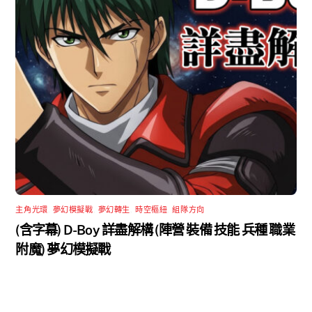
主角光環
,
夢幻模擬戰
,
夢幻轉生
,
時空樞紐
,
組隊方向
(含字幕) D-Boy 詳盡解構 (陣營 裝備 技能 兵種 職業
附魔) 夢幻模擬戰