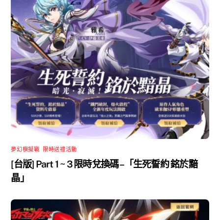
夢幻模擬戰
,
限時送禮活動
[台版] Part 1 ~ 3 限時兌換碼 –「生死誓約 銘於黯
晶」