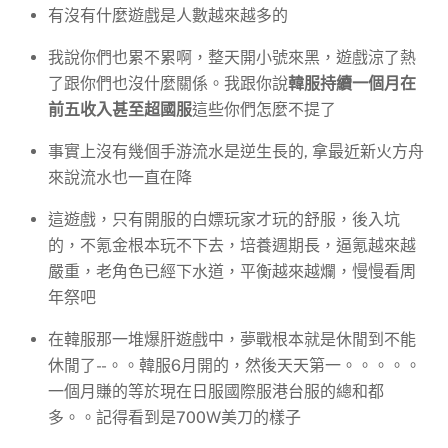
有沒有什麼遊戲是人數越來越多的
我說你們也累不累啊，整天開小號來黑，遊戲涼了熱
了跟你們也沒什麼關係。我跟你說
韓服持續一個月在
前五收入甚至超國服
這些你們怎麼不提了
事實上沒有幾個手游流水是逆生長的, 拿最近新火方舟
來說流水也一直在降
這遊戲，只有開服的白嫖玩家才玩的舒服，後入坑
的，不氪金根本玩不下去，培養週期長，逼氪越來越
嚴重，老角色已經下水道，平衡越來越爛，慢慢看周
年祭吧
在韓服那一堆爆肝遊戲中，夢戰根本就是休閒到不能
休閒了- -。。韓服6月開的，然後天天第一。。。。。
一個月賺的等於現在日服國際服港台服的總和都
多。。記得看到是700W美刀的樣子