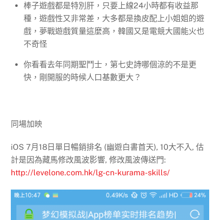
棒子遊戲都是特別肝，只要上線24小時都有收益那
種，遊戲性又非常差，大多都是換皮配上小姐姐的遊
戲，夢戰遊戲質量這麼高，韓國又是電競大國能火也
不奇怪
你看看去年同期聖鬥士，第七史詩哪個涼的不是更
快，剛開服的時候人口基數更大？
同場加映
iOS 7月18日單日暢銷排名 (幽遊白書首天), 10大不入, 估
計是因為藏馬修改風波影響, 修改風波傳送門:
http://levelone.com.hk/lg-cn-kurama-skills/