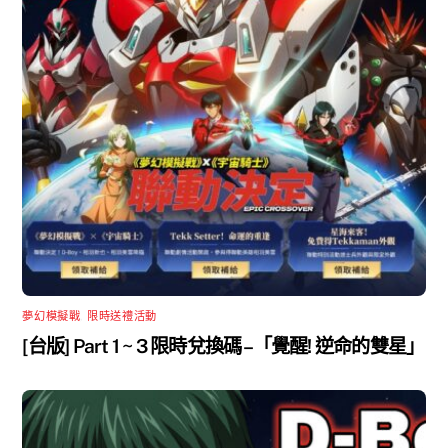
夢幻模擬戰
,
限時送禮活動
[台版] Part 1 ~ 3 限時兌換碼 –「覺醒! 逆命的雙星」