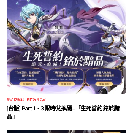
夢幻模擬戰
,
限時送禮活動
[台版] Part 1 ~ 3 限時兌換碼 –「生死誓約 銘於黯
晶」