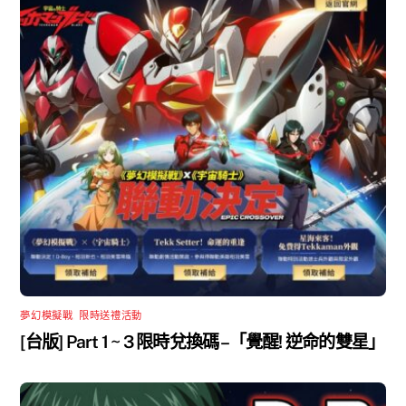
夢幻模擬戰
,
限時送禮活動
[台版] Part 1 ~ 3 限時兌換碼 –「覺醒! 逆命的雙星」