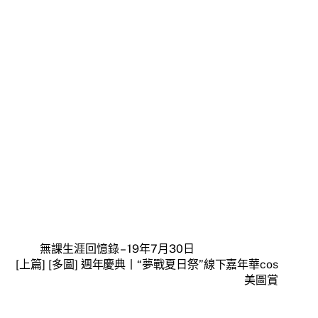
無課生涯回憶錄 – 19年7月30日
[上篇] [多圖] 週年慶典丨“夢戰夏日祭”線下嘉年華cos
美圖賞