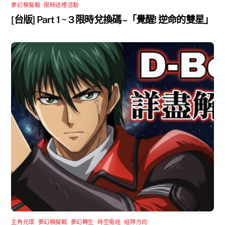
夢幻模擬戰
,
限時送禮活動
[台版] Part 1 ~ 3 限時兌換碼 –「覺醒! 逆命的雙星」
主角光環
,
夢幻模擬戰
,
夢幻轉生
,
時空樞紐
,
組隊方向