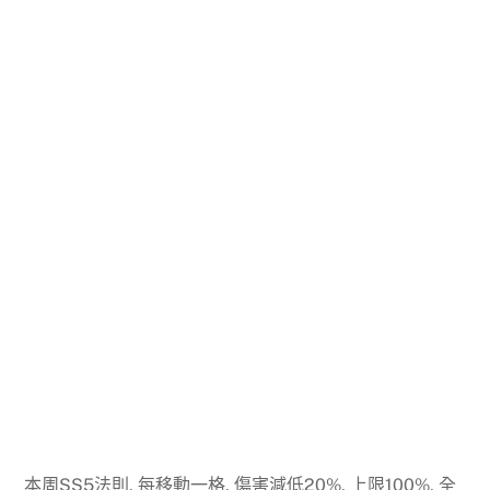
本周SS5法則, 每移動一格, 傷害減低20%, 上限100%, 全