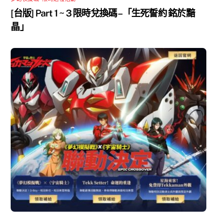
[台版] Part 1 ~ 3 限時兌換碼 –「生死誓約 銘於黯
晶」