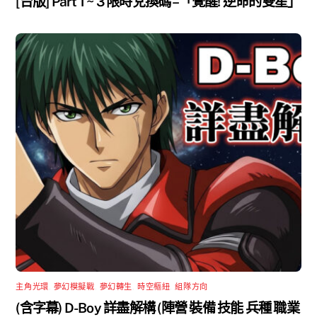
[台版] Part 1 ~ 3 限時兌換碼 –「覺醒! 逆命的雙星」
主角光環
,
夢幻模擬戰
,
夢幻轉生
,
時空樞紐
,
組隊方向
(含字幕) D-Boy 詳盡解構 (陣營 裝備 技能 兵種 職業