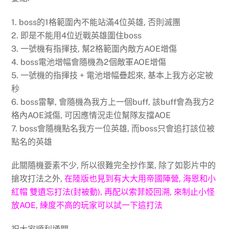
1. boss的1格範圍內不能站滿4位英雄, 否則滅團
2. 即是不能用4位近戰英雄圍住boss
3. 一號機有指揮技, 幫2格範圍內敵方AOE增傷
4. boss電池增幅會隨機為2個敵軍AOE增傷
5. 一號機的指揮技 + 電池增幅疊起來, 基本上我方必定被
秒
6. boss雷擊, 會隨機為我方上一個buff, 該buff會為我方2
格內AOE減傷, 可因應情況走位幫隊友擋AOE
7. boss會隨機點名我方一位英雄, 而boss只會追打該位被
點名的英雄
此關隨機要素不少, 所以很難完全抄作業, 除了如影片中的
搶攻打法之外,
在陸版也見到有大大用帝國陣營, 海恩和小
紅帽 雙遺忘打法(封被動), 再配以索菲婭回溯, 來制止小怪
放AOE, 練度不高的玩家可以試一下這打法