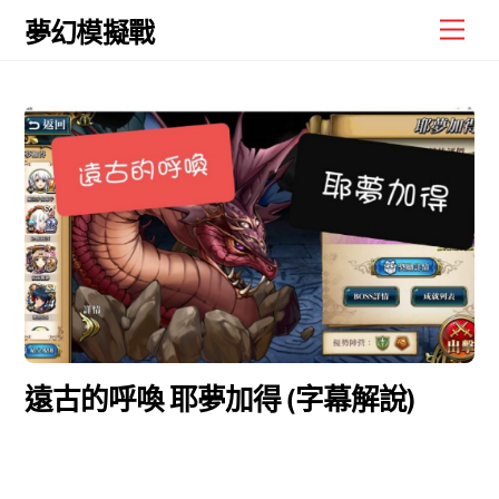
Skip
Men
夢幻模擬戰
to
content
遠古的呼喚 耶夢加得 (字幕解說)