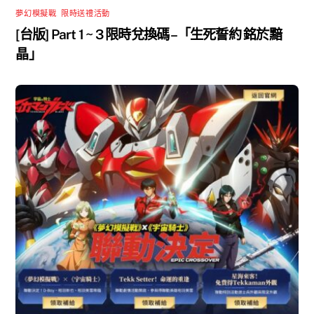
夢幻模擬戰
,
限時送禮活動
[台版] Part 1 ~ 3 限時兌換碼 –「生死誓約 銘於黯
晶」