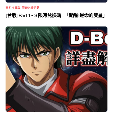
夢幻模擬戰
,
限時送禮活動
[台版] Part 1 ~ 3 限時兌換碼 –「覺醒! 逆命的雙星」