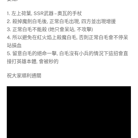
1. 左上荷葉, SSR武器 – 奧瓦的手杖
2. 殺掉魔劍白毛後, 正常白毛出現, 四方並出現增援
3. 正常白毛不能殺 (她只會呆站, 不攻擊)
4. 所以避免在紅火焰上殺魔白毛, 否則正常白毛會不停呆
站損血
5. 留意白毛的絕命一擊, 白毛沒有小兵的情況下這招會直
接打英雄本體, 會被秒的
祝大家順利通關