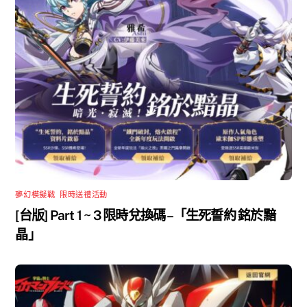
夢幻模擬戰
,
限時送禮活動
[台版] Part 1 ~ 3 限時兌換碼 –「生死誓約 銘於黯
晶」