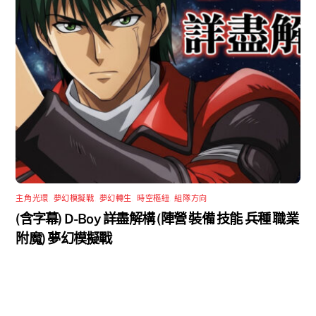
主角光環
,
夢幻模擬戰
,
夢幻轉生
,
時空樞紐
,
組隊方向
(含字幕) D-Boy 詳盡解構 (陣營 裝備 技能 兵種 職業
附魔) 夢幻模擬戰