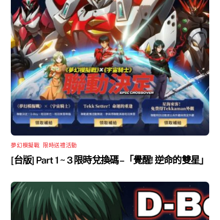
夢幻模擬戰
,
限時送禮活動
[台版] Part 1 ~ 3 限時兌換碼 –「覺醒! 逆命的雙星」