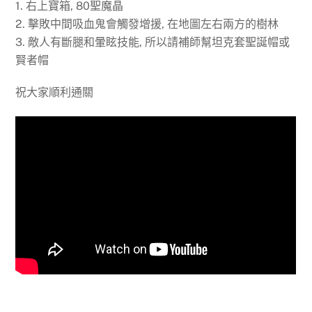
1. 右上寶箱, 80聖魔晶
2. 擊敗中間吸血鬼會觸發增援, 在地圖左右兩方的樹林
3. 敵人有斷腿和暈眩技能, 所以請補師幫坦克套聖誕帽或
賢者帽
祝大家順利通關