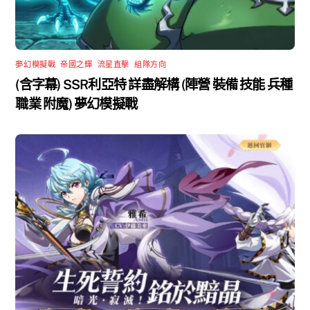
夢幻模擬戰
,
帝國之輝
,
流星直擊
,
組隊方向
(含字幕) SSR利亞特 詳盡解構 (陣營 裝備 技能 兵種
職業 附魔) 夢幻模擬戰