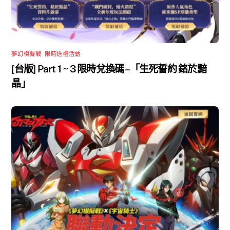
夢幻模擬戰
,
限時送禮活動
[台版] Part 1 ~ 3 限時兌換碼 –「生死誓約 銘於黯
晶」