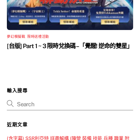
夢幻模擬戰
,
限時送禮活動
[台版] Part 1 ~ 3 限時兌換碼 –「覺醒! 逆命的雙星」
輸入搜尋
近期文章
(含字幕) SSR利亞特 詳盡解構 (陣營 裝備 技能 兵種 職業 附