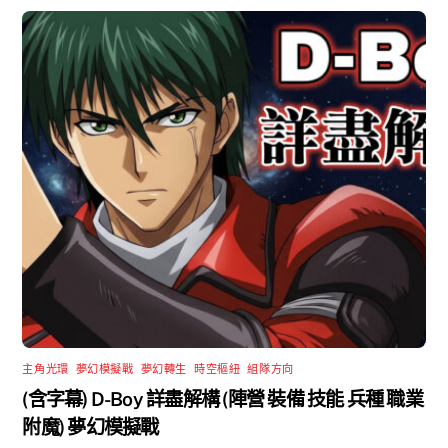
主角光環
,
夢幻模擬戰
,
夢幻轉生
,
時空樞紐
,
組隊方向
(含字幕) D-Boy 詳盡解構 (陣營 裝備 技能 兵種 職業
附魔) 夢幻模擬戰