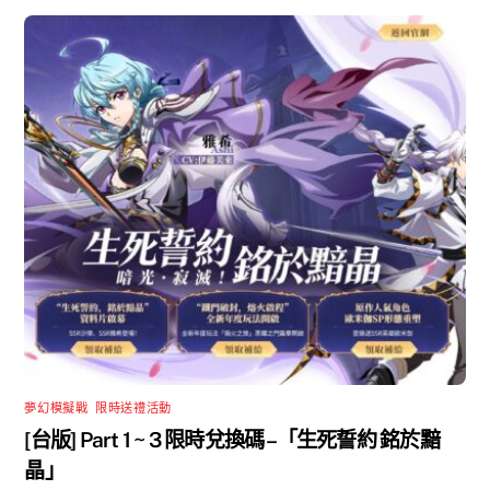
夢幻模擬戰
,
限時送禮活動
[台版] Part 1 ~ 3 限時兌換碼 –「生死誓約 銘於黯
晶」