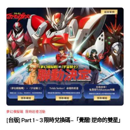
夢幻模擬戰
,
限時送禮活動
[台版] Part 1 ~ 3 限時兌換碼 –「覺醒! 逆命的雙星」