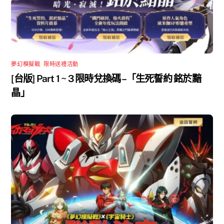
夢幻模擬戰
,
限時送禮活動
[台版] Part 1 ~ 3 限時兌換碼 –「生死誓約 銘於黯
晶」