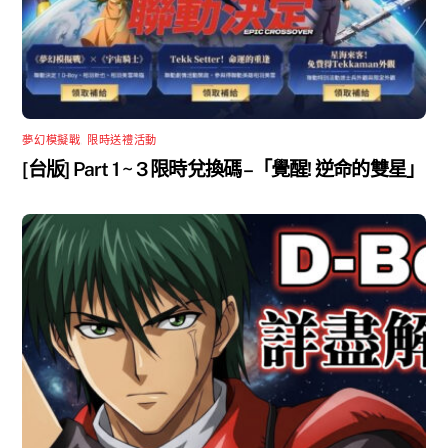
夢幻模擬戰
,
限時送禮活動
[台版] Part 1 ~ 3 限時兌換碼 –「覺醒! 逆命的雙星」