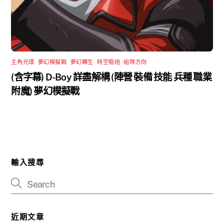
主角光環
,
夢幻模擬戰
,
夢幻轉生
,
時空樞紐
,
組隊方向
(含字幕) D-Boy 詳盡解構 (陣營 裝備 技能 兵種 職業
附魔) 夢幻模擬戰
輸入搜尋
近期文章