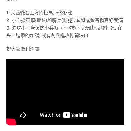
1. 芙蕾雅右上方的拒馬, 5條彩匙
2. 小心投石車(暈眩)和騎兵(斷腿), 聖誕或賢者帽套好套滿
3. 進攻小芙身邊的小兵時, 小心被小芙天賦+反擊打死, 宜
先上進擊的加護, 或有劍兵進攻打開缺口
祝大家順利通關